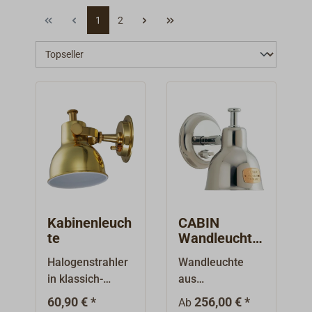
1
2
Kabinenleuch
CABIN
te
Wandleuchte
OCEAN
Halogenstrahler
Wandleuchte
Edelstahl
in klassich-
aus
zeitlosem Design
hochglanzpoliert
60,90 € *
256,00 € *
Ab