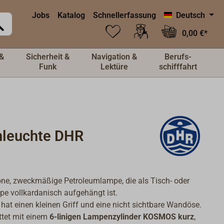
Jobs
Katalog
Schnellerfassung
Deutsch
0,00 €*
&
Sicherheit &
Navigation &
Berufs-
Funk
Lektüre
schifffahrt
nleuchte DHR
ne, zweckmäßige Petroleumlampe, die als Tisch- oder
e vollkardanisch aufgehängt ist.
r hat einen kleinen Griff und eine nicht sichtbare Wandöse.
ttet mit einem
6-linigen Lampenzylinder KOSMOS kurz
,