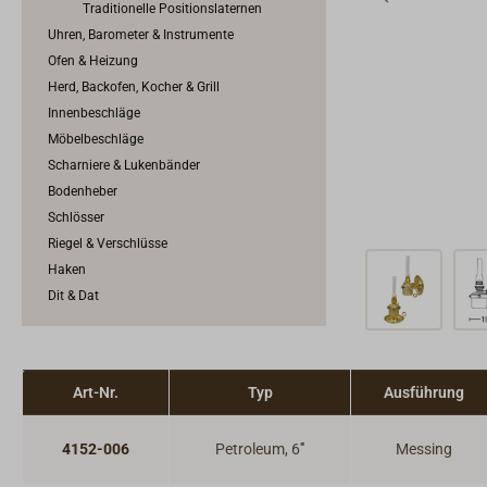
Traditionelle Positionslaternen
Uhren, Barometer & Instrumente
Ofen & Heizung
Herd, Backofen, Kocher & Grill
Innenbeschläge
Möbelbeschläge
Scharniere & Lukenbänder
Bodenheber
Schlösser
Riegel & Verschlüsse
Haken
Dit & Dat
Art-Nr.
Typ
Ausführung
4152-006
Petroleum, 6'''
Messing