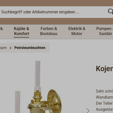
 &
Kajüte &
Farben &
Elektrik &
Pumpen 
Komfort
Bootsbau
Motor
Sanitär
mpen
Petroleumleuchten
Koje
Sehr schö
Wandlamp
Der Telle
Ausgesta