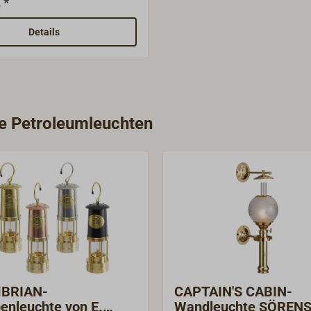
 *
n für die verschiedenen
pen.Bitte vermessen Sie
Details
llung Ihren alten Docht
ie Petroleumleuchten
BRIAN-
CAPTAIN'S CABIN-
enleuchte von E.
Wandleuchte SÖREN