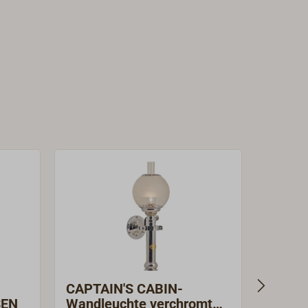
CAPTAIN'S CABIN-
CLIPP
SEN
Wandleuchte verchromt