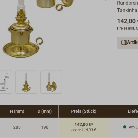
Rundbren
Tankinhalt
142,00 
Preise inkl.
Arti
H (mm)
D (mm)
Preis (Stück)
Liefe
142,00 €*
285
190
Am L
netto:
119,33 €