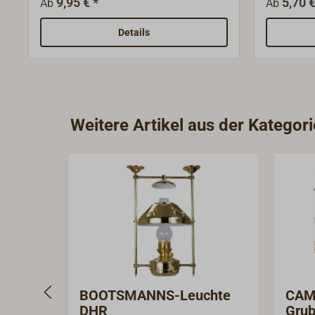
9,95 € *
5,70 €
Ab
Ab
Duftstoffen.Ideal geeignet für
Konfektio
Kocher, Lampen und Heizungen.Die
Brennerty
Details
Verwendung dieses hochreinen
zur Beste
Brennstoffes bringt zahlreiche
genau!
Vorteile: In Petroleumkochern wird
dem Verstopfen von Brennerdüsen
vorgebeugt, in Lampen wird für
Weitere Artikel aus der Kategor
rußfreie Verbrennung
gesorgt.Erhältlich in 1-Liter Flaschen
oder 5-Liter Kanister. Für den
Kanister ist ein passender
Auslaufhahn erhältlich, der das
Befüllen erleichtert.
BOOTSMANNS-Leuchte
CAM
DHR
Grub