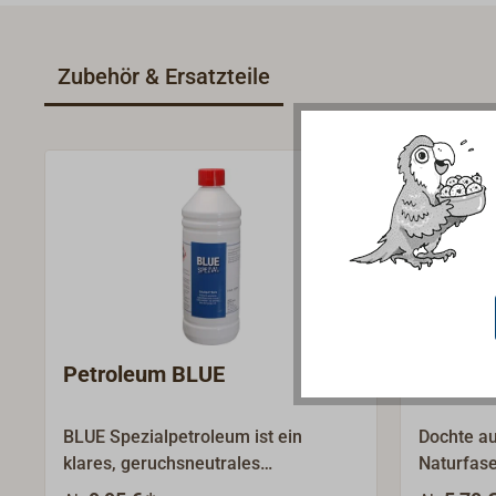
Zubehör & Ersatzteile
Petroleum BLUE
Docht
BLUE Spezialpetroleum ist ein
Dochte a
klares, geruchsneutrales
Naturfas
Naphtadestillat, ohne Zusatz von
Kennfade