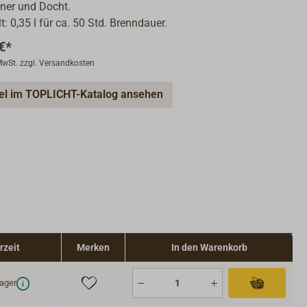
ner und Docht.
: 0,35 l für ca. 50 Std. Brenndauer.
€*
 MwSt. zzgl. Versandkosten
kel im TOPLICHT-Katalog ansehen
rzeit
Merken
In den Warenkorb
ager