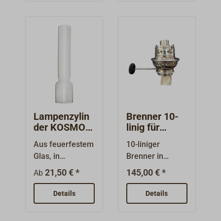
Aussendurchme
Konfektion für
sser am
die
Zylinderfuß.
verschiedenen
Brennertypen.Bit
te vermessen
Sie zur
Bestellung Ihren
alten Docht
genau!
Lampenzylin
Brenner 10-
der KOSMOS
linig für
kurz
Tischlampe
Aus feuerfestem
10-liniger
STELTON
Glas, in
Brenner in
verschiedenen
verchromter
21,50 € *
145,00 € *
Ab
Längen und
Ausführung für
Formen.Das
die Tischlampe
Details
Details
Maß "D" ist der
von STELTON.
Aussendurchme