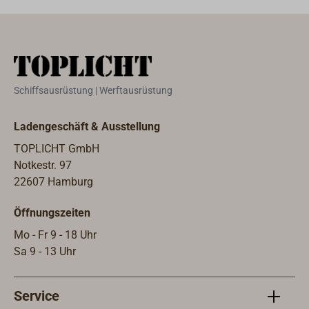
Herstellung
erfolgt bei
unserem
Lieferanten in
Schweden.Polier
tes, glattes
Schiffsausrüstung | Werftausrüstung
Messing mit
leicht konischer
Ladengeschäft & Ausstellung
Spitze.Der
TOPLICHT GmbH
Durchmesser
Notkestr. 97
des Rußschutzes
22607 Hamburg
beträgt 60 mm.
Höhe ca. 88 mm.
Öffnungszeiten
Mo - Fr 9 - 18 Uhr
Sa 9 - 13 Uhr
Service