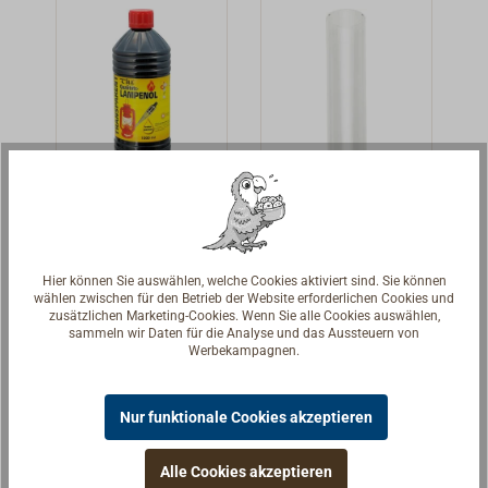
Zylinderfuß.
Zylinderfuß.
Lampenöl
Glaszylinder
hochgereinigt
SÖRENSEN-
SHIP-Lamp II
Hochgereinigtes,
Ersatzzylinder
Hier können Sie auswählen, welche Cookies aktiviert sind. Sie können
farbloses und
für SÖRENSEN-
wählen zwischen für den Betrieb der Website erforderlichen Cookies und
zusätzlichen Marketing-Cookies. Wenn Sie alle Cookies auswählen,
geruchsneutrale
SHIP's-Lamp II.
8,90 € *
35,00 € *
sammeln wir Daten für die Analyse und das Aussteuern von
s Lampenöl, das
Werbekampagnen.
eine rußfreie
Details
Details
Verbrennung in
Nur funktionale Cookies akzeptieren
Lampen
gewährleistet.
Alle Cookies akzeptieren