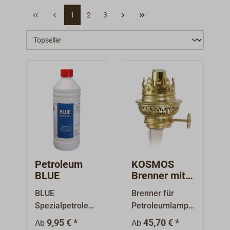
1
2
3
Petroleum
KOSMOS
BLUE
Brenner mit
rundem
BLUE
Brenner für
Brandrohr
Spezialpetroleu
Petroleumlampe
m ist ein klares,
n, gefertigt aus
9,95 € *
45,70 € *
Ab
Ab