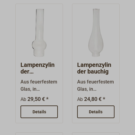
sser am
Zylinderfuß.
Lampenzylin
Lampenzylin
der
der bauchig
MATADOR
Aus feuerfestem
Aus feuerfestem
Glas, in
Glas, in
verschiedenen
verschiedenen
29,50 € *
24,80 € *
Ab
Ab
Längen und
Längen und
Formen.Das
Formen. Das
Details
Details
Maß "D" ist der
Maß "D" ist der
Aussendurchme
Aussendurchme
sser am
sser am