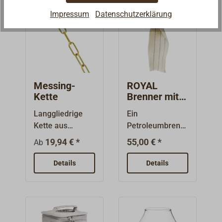
Impressum
Datenschutzerklärung
Messing-
ROYAL
Kette
Brenner mit
rundem
Langgliedrige
Ein
Brandrohr
Kette aus
Petroleumbrenn
Messing zum
er für Lampen
19,94 € *
55,00 € *
Ab
Aufhängen von
besteht aus zwei
Lampen. Die
Teilen:Brandrohr
Details
Details
Glieder sind
(mit Docht) und
ungelötet
Körbchen
und daher
(nimmt den
einfach durch
Glaszylinder
Aufbiegen zu
auf), beide sind