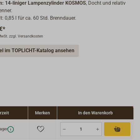
m: 14-liniger Lampenzylinder KOSMOS
, Docht und relativ
enner.
: 0,85 l für ca. 60 Std. Brenndauer.
€*
 MwSt. zzgl. Versandkosten
kel im TOPLICHT-Katalog ansehen
rzeit
Merken
In den Warenkorb
ager