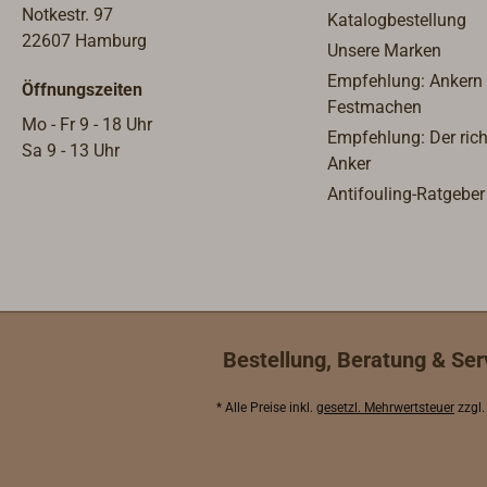
gefrä
Notkestr. 97
Katalogbestellung
Explo
22607 Hamburg
Unsere Marken
Lampe
Empfehlung: Ankern
Öffnungszeiten
Obert
Festmachen
wahlw
Mo - Fr 9 - 18 Uhr
Empfehlung: Der rich
Messi
Sa 9 - 13 Uhr
Anker
in sc
Antifouling-Ratgeber
Flach
pfiff
außen
Lampe
ml für
Bren
Durc
Bestellung, Beratung & Ser
mm.Al
verwe
* Alle Preise inkl.
gesetzl. Mehrwertsteuer
zzgl
kard
ist a
liefer