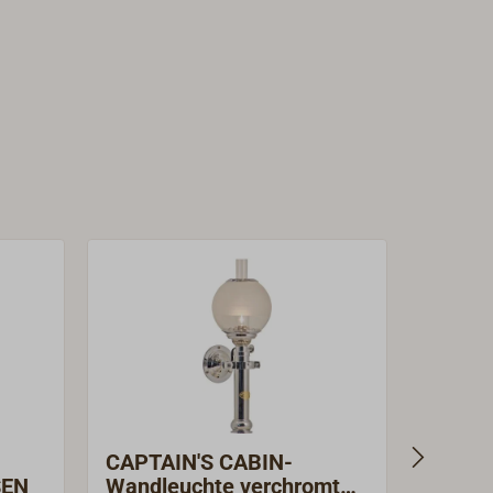
CAPTAIN'S CABIN-
CLIPP
SEN
Wandleuchte verchromt