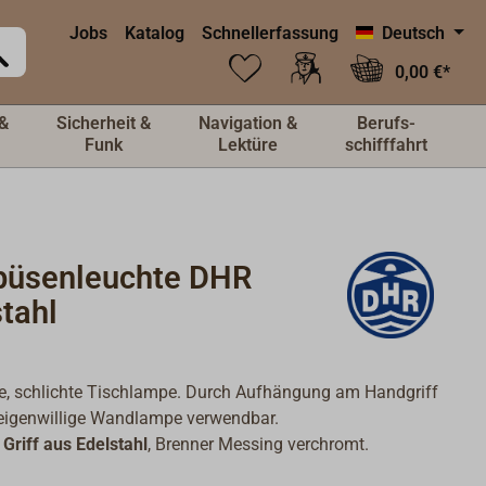
Jobs
Katalog
Schnellerfassung
Deutsch
0,00 €*
&
Sicherheit &
Navigation &
Berufs-
Funk
Lektüre
schifffahrt
üsenleuchte DHR
tahl
e, schlichte Tischlampe. Durch Aufhängung am Handgriff
 eigenwillige Wandlampe verwendbar.
Griff aus Edelstahl
, Brenner Messing verchromt.