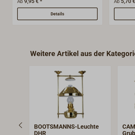
9,95 € *
5,70 €
Ab
Ab
Duftstoffen.Ideal geeignet für
Konfektio
Kocher, Lampen und Heizungen.Die
Brennerty
Details
Verwendung dieses hochreinen
zur Beste
Brennstoffes bringt zahlreiche
genau!
Vorteile: In Petroleumkochern wird
dem Verstopfen von Brennerdüsen
vorgebeugt, in Lampen wird für
Weitere Artikel aus der Kategor
rußfreie Verbrennung
gesorgt.Erhältlich in 1-Liter Flaschen
oder 5-Liter Kanister. Für den
Kanister ist ein passender
Auslaufhahn erhältlich, der das
Befüllen erleichtert.
BOOTSMANNS-Leuchte
CAM
DHR
Grub