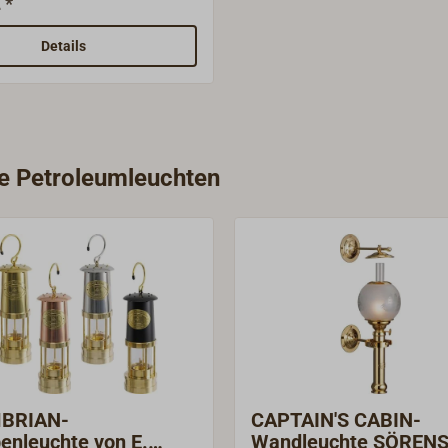
 *
n für die verschiedenen
pen.Bitte vermessen Sie
Details
llung Ihren alten Docht
ie Petroleumleuchten
BRIAN-
CAPTAIN'S CABIN-
enleuchte von E.
Wandleuchte SÖREN