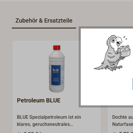
Zubehör & Ersatzteile
Petroleum BLUE
Docht
BLUE Spezialpetroleum ist ein
Dochte a
klares, geruchsneutrales
Naturfas
Naphtadestillat, ohne Zusatz von
Kennfade