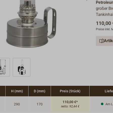
Petroleu
großer Br
Tankinhalt
110,00 
Preise inkl.
Arti
H (mm)
D (mm)
Preis (Stück)
Liefe
110,00 €*
290
170
Am L
netto:
92,44 €