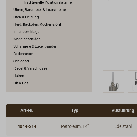
Traditionelle Positionslaternen
Uhren, Barometer & Instrumente
Ofen & Heizung
Herd, Backofen, Kocher & Grill
Innenbeschläge
Möbelbeschläge
Scharniere & Lukenbänder
Bodenheber
Schlösser
Riegel & Verschlüsse
Haken
Dit & Dat
Art-Nr.
Typ
Ausführung
4044-214
Petroleum, 14'''
Edelstahl