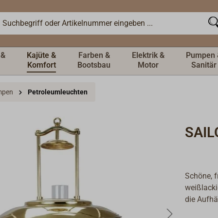
 &
Kajüte &
Farben &
Elektrik &
Pumpen 
Komfort
Bootsbau
Motor
Sanitär
mpen
Petroleumleuchten
SAIL
Schöne, f
weißlackie
die Aufhän