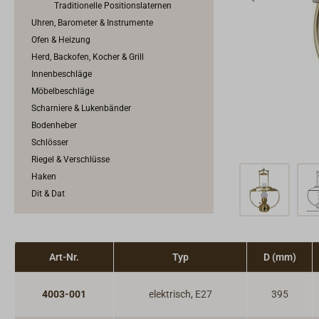
Traditionelle Positionslaternen
Uhren, Barometer & Instrumente
Ofen & Heizung
Herd, Backofen, Kocher & Grill
Innenbeschläge
Möbelbeschläge
Scharniere & Lukenbänder
Bodenheber
Schlösser
Riegel & Verschlüsse
Haken
Dit & Dat
Art-Nr.
Typ
D (mm)
4003-001
elektrisch, E27
395