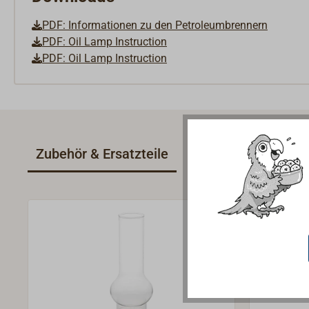
PDF: Informationen zu den Petroleumbrennern
PDF: Oil Lamp Instruction
PDF: Oil Lamp Instruction
Zubehör & Ersatzteile