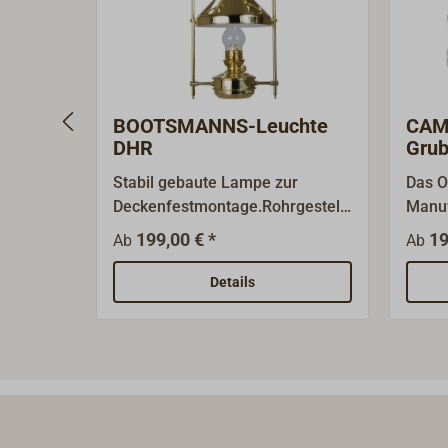
BOOTSMANNS-Leuchte
CAM
DHR
Grub
THO
Stabil gebaute Lampe zur
Das O
Deckenfestmontage.Rohrgestell
Manuf
und Schirm aus poliertem
Willi
199,00 € *
19
Ab
Ab
Messing.Lieferbare
wird 
Ausführungen: Petroleum: mit
Grube
Details
15-linigem Lampenzylinder
Urspr
MATADOR kurz, Docht und
explo
ROYAL-Brenner. Tank
Arbei
herausnehmbar. Tankinhalt: 0,9 l
verwe
für ca. 55 Std. Brenndauer.
handw
Elektrisch: mit 15-linigem
für d
Lampenzylinder MATADOR kurz,
gerin