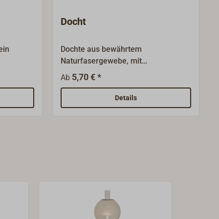
Docht
ein
Dochte aus bewährtem
Naturfasergewebe, mit
tz von
Kennfaden.Unterschiedliche
5,70 € *
Ab
für
Konfektion für die verschiedenen
ngen.Die
Brennertypen.Bitte vermessen Sie
Details
inen
zur Bestellung Ihren alten Docht
iche
genau!
ern wird
erdüsen
 für
r Flaschen
en
 das