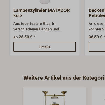
Lampenzylinder MATADOR
Deckenb
kurz
Petrole
aus Me
Aus feuerfestem Glas, in
An diese
verschiedenen Längen und
können S
Formen.Das Maß "D" ist der
der Deck
26,50 € *
36,50 € *
Ab
Aussendurchmesser am
Deckenbal
Zylinderfuß.
aus polie
Details
Weitere Artikel aus der Kategor