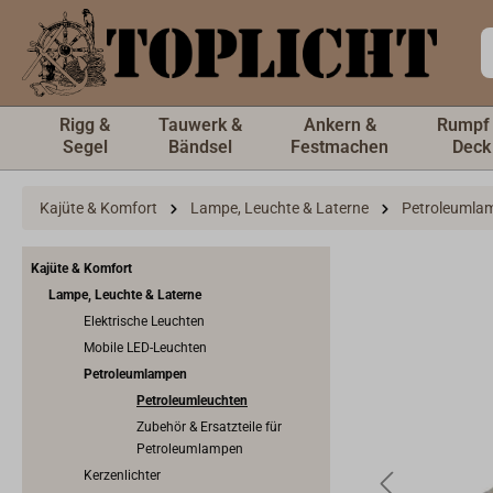
inhalt springen
Rigg &
Tauwerk &
Ankern &
Rumpf
Segel
Bändsel
Festmachen
Deck
Kajüte & Komfort
Lampe, Leuchte & Laterne
Petroleumla
Kajüte & Komfort
Lampe, Leuchte & Laterne
Elektrische Leuchten
Mobile LED-Leuchten
Petroleumlampen
Petroleumleuchten
Zubehör & Ersatzteile für
Petroleumlampen
Kerzenlichter