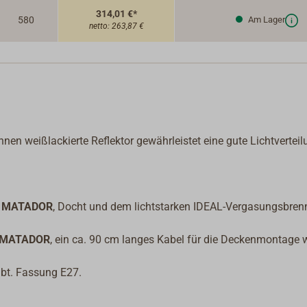
314,01 €*
580
Am Lager
netto:
263,87 €
nen weißlackierte Reflektor gewährleistet eine gute Lichtverteil
er MATADOR
, Docht und dem lichtstarken IDEAL-Vergasungsbrenn
er MATADOR
, ein ca. 90 cm langes Kabel für die Deckenmontage 
ubt. Fassung E27.