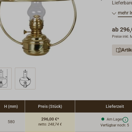
Lieferbar
Petroleu
mehr I
MATADO
Tankinhal
ab
296,
Elektrisc
Preise inkl.
MATADO
im Gestän
Arti
Die Glühl
Fassung 
H (mm)
Preis (Stück)
Lieferzeit
296,00 €*
Am Lager
580
netto:
248,74 €
Verfügbar noch: 5