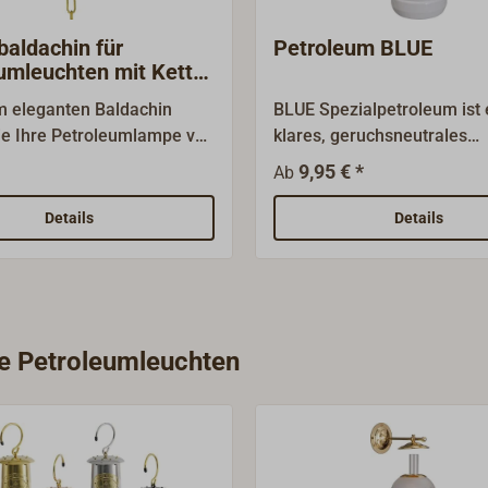
aldachin für
Petroleum BLUE
umleuchten mit Kette
ssing
m eleganten Baldachin
BLUE Spezialpetroleum ist 
ie Ihre Petroleumlampe von
klares, geruchsneutrales
e baumeln lassen.Der
Naphtadestillat, ohne Zusa
9,95 € *
Ab
dachin und die Kette sind
Duftstoffen.Ideal geeignet 
rtem Messing.
Kocher, Lampen und Heizu
Details
Details
Verwendung dieses hochre
Brennstoffes bringt zahlre
Vorteile: In Petroleumkoch
dem Verstopfen von Brenn
vorgebeugt, in Lampen wird
ie Petroleumleuchten
rußfreie Verbrennung
gesorgt.Erhältlich in 1-Lite
oder 5-Liter Kanister. Für d
Kanister ist ein passender
Auslaufhahn erhältlich, der