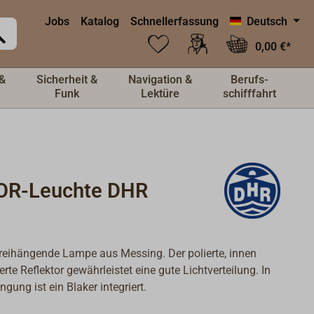
Jobs
Katalog
Schnellerfassung
Deutsch
0,00 €*
&
Sicherheit &
Navigation &
Berufs-
Funk
Lektüre
schifffahrt
OR-Leuchte DHR
reihängende Lampe aus Messing. Der polierte, innen
rte Reflektor gewährleistet eine gute Lichtverteilung. In
gung ist ein Blaker integriert.