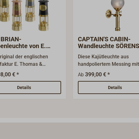
Befüllen erleichtert.
BRIAN-
CAPTAIN'S CABIN-
enleuchte von E.
Wandleuchte SÖREN
MAS & WILLIAMS
riginal der englischen
Diese Kajütleuchte aus
aktur E. Thomas &
handpoliertem Messing mit
ams. Seit über 130 Jahren
handgeätzter Glaskugel mi
8,00 € *
399,00 € *
Ab
die CAMBRIAN-
Schiffsmotiv ist eine Zierde
nlampe in Wales gefertigt.
jede Kajüte. Die Glaskugel 
Details
Details
ünglich als
durch einen Messingring u
sionsgeschützte
Edelstahlfedern sicher am
tsleuchte (Wetterlampe)
Brenner gehalten. Lieferba
ndet, ist sie heute ein
noch in folgender
erkliches Schmuckstück
Ausführung: Elektro 12V: 6-
ezente Beleuchtung bei
liniger Lampenzylinder K
gem Brennstoffverbrauch.
Fassung G4 im Brenner,