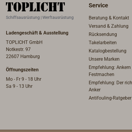
Service
Kabelanschluss in einer
Jede 
Deckenglocke mit Lüsterklemme.
numme
Schiffsausrüstung | Werftausrüstung
Beratung & Kontakt
Kabelführung verdeckt im
Urspr
Versand & Zahlung
Gestänge, Fassung E27 im
gelie
Ladengeschäft & Ausstellung
Rücksendung
Imitationsbrenner. Für 12, 24
und g
oder 230 Volt.
massi
TOPLICHT GmbH
Takelarbeiten
gefrä
Notkestr. 97
Katalogbestellung
Explo
22607 Hamburg
Unsere Marken
Lampe
Empfehlung: Ankern
Öffnungszeiten
Obert
Festmachen
wahlw
Mo - Fr 9 - 18 Uhr
Empfehlung: Der rich
Messi
Sa 9 - 13 Uhr
Anker
in sc
Antifouling-Ratgeber
Flach
pfiff
außen
Lampe
ml für