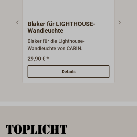
Blaker für LIGHTHOUSE-
Bren
Wandleuchte
Tis
Blaker für die Lighthouse-
10-l
Wandleuchte von CABIN.
Ausf
STE
29,90 € *
145,
Details