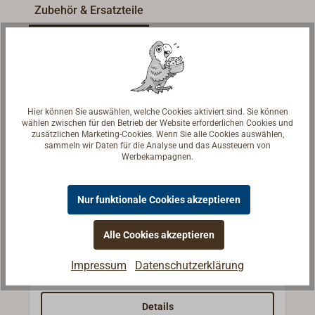
Zubehör & Ersatzteile
Hier können Sie auswählen, welche Cookies aktiviert sind. Sie können
wählen zwischen für den Betrieb der Website erforderlichen Cookies und
zusätzlichen Marketing-Cookies. Wenn Sie alle Cookies auswählen,
sammeln wir Daten für die Analyse und das Aussteuern von
Werbekampagnen.
Messing Stellstange für Rauchfänger
Nur funktionale Cookies akzeptieren
120-200mm
Alle Cookies akzeptieren
Messing Stellstange für Rauchfänger von
Petroleum-Lampen. Lieferbar in den Längen
Impressum
Datenschutzerklärung
120, 150 oder 200mm.Die gesenkten
5,95 € *
Ab
Schraubenlöcher haben einen Durchmesser
von 4mm.
Details