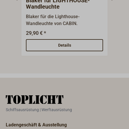
Blaker für LIGHTHOUSE-
Bren
Wandleuchte
Tis
Blaker für die Lighthouse-
10-l
Wandleuchte von CABIN.
Ausf
STE
29,90 € *
145,
Details
Schiffsausrüstung | Werftausrüstung
Ladengeschäft & Ausstellung