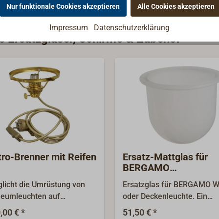
Nur funktionale Cookies akzeptieren
Alle Cookies akzeptieren
Impressum
Datenschutzerklärung
ie Ersatzgläser, Schirme & Zubehör
tro-Brenner mit Reifen
Ersatz-Mattglas für
BERGAMO
Wandarm-/Deckenleu
licht die Umrüstung von
Ersatzglas für BERGAMO 
FORESTI
leumleuchten auf
oder Deckenleuchte. Ein
robetrieb mit 12, 24 oder
schwerer satinierter Glask
,00 € *
51,50 € *