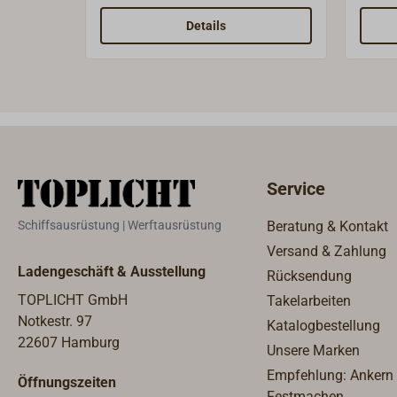
flache Variante geeignet.
230 V
Glass
Details
Karto
seitl
ca. 1
Steck
Leuch
Service
Schiffsausrüstung | Werftausrüstung
Beratung & Kontakt
Versand & Zahlung
Ladengeschäft & Ausstellung
Rücksendung
TOPLICHT GmbH
Takelarbeiten
Notkestr. 97
Katalogbestellung
22607 Hamburg
Unsere Marken
Empfehlung: Ankern
Öffnungszeiten
Festmachen