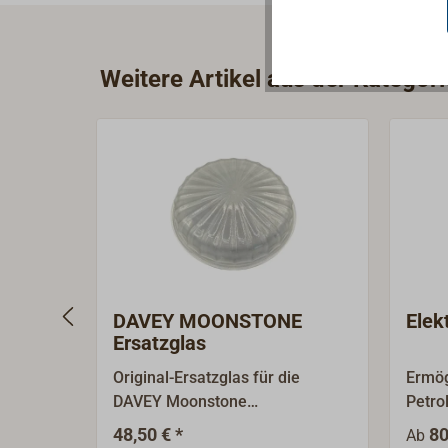
Weitere Artikel aus der Kategor
DAVEY MOONSTONE
Elek
Ersatzglas
Original-Ersatzglas für die
Ermög
DAVEY Moonstone
Petro
Deckenleuchten. Nicht für die
Elekt
48,50 € *
80
Ab