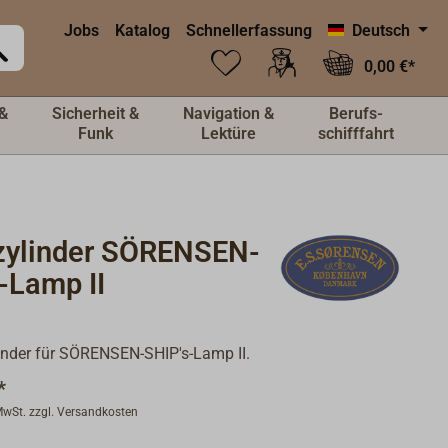
Jobs
Katalog
Schnellerfassung
Deutsch
0,00 €*
&
Sicherheit &
Navigation &
Berufs-
Funk
Lektüre
schifffahrt
zylinder SÖRENSEN-
-Lamp II
inder für SÖRENSEN-SHIP's-Lamp II.
*
 MwSt. zzgl. Versandkosten