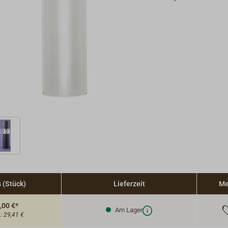
s (Stück)
Lieferzeit
Me
,00 €*
Am Lager
o:
29,41 €