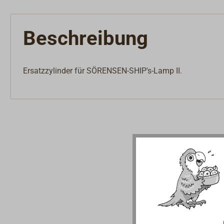
Innenbeschläge
Möbelbeschläge
Scharniere & Lukenbänder
Beschreibung
Bodenheber
Schlösser
Riegel & Verschlüsse
Ersatzzylinder für SÖRENSEN-SHIP's-Lamp II.
Haken
Dit & Dat