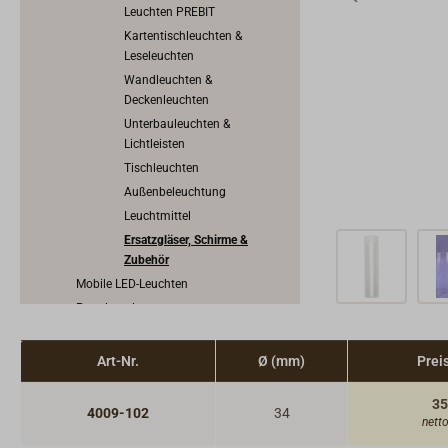
Leuchten PREBIT
Kartentischleuchten &
Leseleuchten
Wandleuchten &
Deckenleuchten
Unterbauleuchten &
Lichtleisten
Tischleuchten
Außenbeleuchtung
Leuchtmittel
Ersatzgläser, Schirme &
Zubehör
Mobile LED-Leuchten
Petroleumlampen
Kerzenlichter
Traditionelle Positionslaternen
Art-Nr.
Ø (mm)
Prei
Uhren, Barometer & Instrumente
35
Ofen & Heizung
4009-102
34
nett
Herd, Backofen, Kocher & Grill