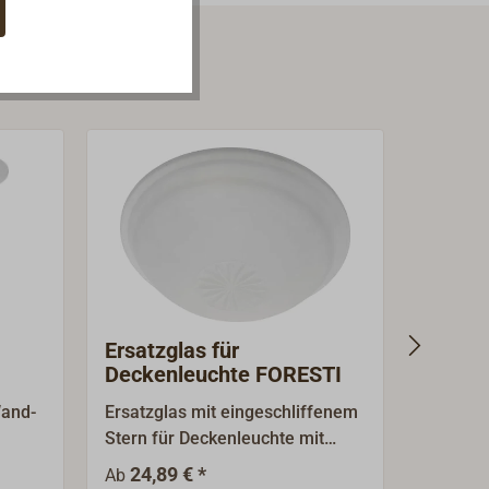
Ersatzglas für
Ersatz
Deckenleuchte FORESTI
FISH
chte
Hänge
Wand-
Ersatzglas mit eingeschliffenem
Ersatzg
Stern für Deckenleuchte mit
Hängele
örper
Sternglas.
und in 
24,89 € *
48,9
Ab
Ab