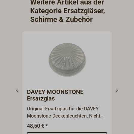
Weitere Artikel aus der
Kategorie Ersatzgläser,
Schirme & Zubehör
DAVEY MOONSTONE
Ele
Ersatzglas
Original-Ersatzglas für die DAVEY
Ermö
Moonstone Deckenleuchten. Nicht
Petr
für die flache Variante geeignet.
Elek
48,50 € *
8
Ab
Volt