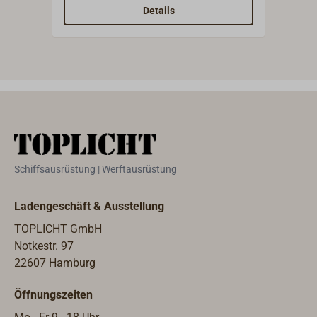
oder
Details
seitl
180 
Stec
Leuc
Schiffsausrüstung | Werftausrüstung
Ladengeschäft & Ausstellung
TOPLICHT GmbH
Notkestr. 97
22607 Hamburg
Öffnungszeiten