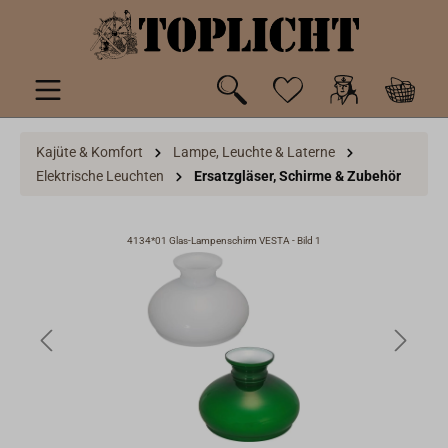
inhalt springen
Kajüte & Komfort
Lampe, Leuchte & Laterne
Elektrische Leuchten
Ersatzgläser, Schirme & Zubehör
4134*01 Glas-Lampenschirm VESTA - Bild 1