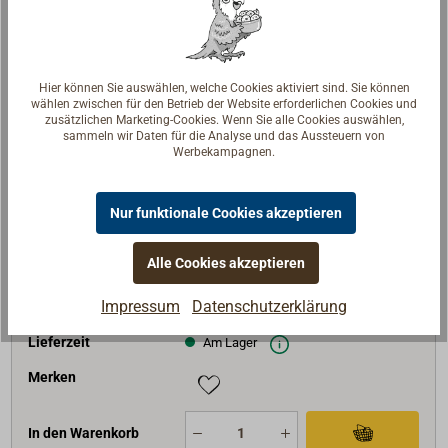
Lieferzeit
Am Lager
Merken
Hier können Sie auswählen, welche Cookies aktiviert sind. Sie können
wählen zwischen für den Betrieb der Website erforderlichen Cookies und
In den Warenkorb
zusätzlichen Marketing-Cookies. Wenn Sie alle Cookies auswählen,
sammeln wir Daten für die Analyse und das Aussteuern von
Werbekampagnen.
Art-Nr.
4135-190
Nur funktionale Cookies akzeptieren
Ausführung
grün
D (mm)
190
Alle Cookies akzeptieren
75,51 €*
Preis (Stück)
Impressum
Datenschutzerklärung
netto:
63,45 €
Lieferzeit
Am Lager
Merken
In den Warenkorb