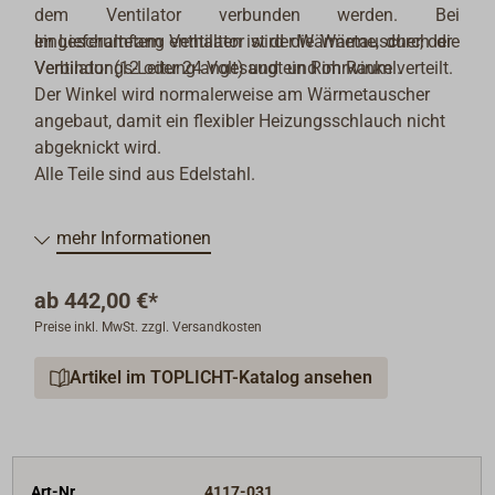
dem Ventilator verbunden werden. Bei
eingeschaltetem Ventilator wird die Wärme, durch die
Im Lieferumfang enthalten ist der Wärmetauscher, der
Verbindungs-Leitung angesaugt und im Raum verteilt.
Ventilator (12 oder 24 Volt) und ein Rohrwinkel.
Der Winkel wird normalerweise am Wärmetauscher
angebaut, damit ein flexibler Heizungsschlauch nicht
abgeknickt wird.
Alle Teile sind aus Edelstahl.
mehr Informationen
ab
442,00 €*
Preise inkl. MwSt. zzgl. Versandkosten
Artikel im TOPLICHT-Katalog ansehen
Art-Nr.
4117-031