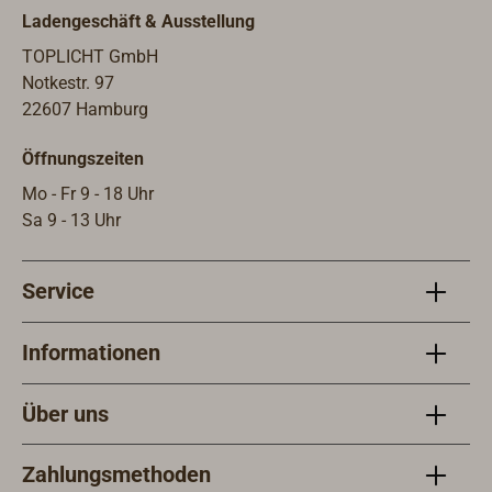
Ventilatoren separat schaltbar.
Ladengeschäft & Ausstellung
Luftdurchsatz pro Ventilator ca. 170
Kubikmeter / Std. Außengehäuse
TOPLICHT GmbH
aus gebürstetem Edelstahl.
Notkestr. 97
22607 Hamburg
Öffnungszeiten
Mo - Fr 9 - 18 Uhr
Sa 9 - 13 Uhr
Service
Informationen
Über uns
Zahlungsmethoden