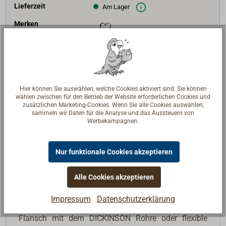
Lieferzeit
Am Lager
Merken
In den Warenkorb
Hier können Sie auswählen, welche Cookies aktiviert sind. Sie können
wählen zwischen für den Betrieb der Website erforderlichen Cookies und
zusätzlichen Marketing-Cookies. Wenn Sie alle Cookies auswählen,
Beschreibung
sammeln wir Daten für die Analyse und das Aussteuern von
Werbekampagnen.
Heizgerät mit dem Strahlungswärme aus dem
Abgasrohrsystem in ­andere ­Räume umgeleitet wird.
Nur funktionale Cookies akzeptieren
Anstelle eines 550 mm Ofenrohres wird HEATEX in
Alle Cookies akzeptieren
das Rohrsystem eingesetzt. Es besteht aus ­einem
550 mm Rohr, das von einem Wärmetauscher
Impressum
Datenschutzerklärung
ummantelt ist. Auf der Rückseite befindet sich ein
Flansch mit dem DICKINSON Rohre oder flexible