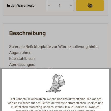
In den Warenkorb
Beschreibung
Schmale Reflektorplatte zur Wärmeisolierung hinter
Abgasrohren.
Edelstahlblech.
Abmessungen:
Höhe 50,0 cm Breite 15,0 cm.
Lieferbar in flacher oder gewinkelter Ausführung.
Die flache Platte muss mit Abstandhaltern oder mit
einer ausreichenden Isolierung versehen werden,
Hier können Sie auswählen, welche Cookies aktiviert sind. Sie können
während die abgewinkelte Platte direkt montiert
wählen zwischen für den Betrieb der Website erforderlichen Cookies und
werden kann.
zusätzlichen Marketing-Cookies. Wenn Sie alle Cookies auswählen,