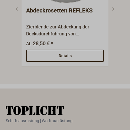
Abdeckrosetten REFLEKS
Abg
Zug
Zierblende zur Abdeckung der
Rohr
Decksdurchführung von
Zugr
unten.Kleine, runde Platte aus
Leis
28,50 € *
1
Ab
Ab
poliertem Edelstahl.
REFL
wird 
Details
und 
Zulu
empf
prob
Abga
Schiffsausrüstung | Werftausrüstung