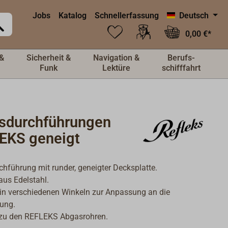
Jobs
Katalog
Schnellerfassung
Deutsch
0,00 €*
&
Sicherheit &
Navigation &
Berufs-
Funk
Lektüre
schifffahrt
sdurchführungen
EKS geneigt
hführung mit runder, geneigter Decksplatte.
 aus Edelstahl.
 in verschiedenen Winkeln zur Anpassung an die
ung.
zu den REFLEKS Abgasrohren.