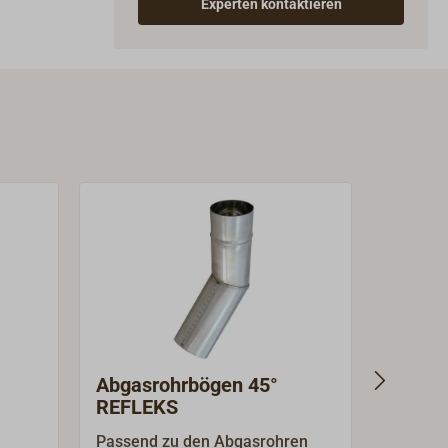
Experten kontaktieren
Abgasrohrbögen 45°
Abgas
REFLEKS
REFLE
Passend zu den Abgasrohren
Passend