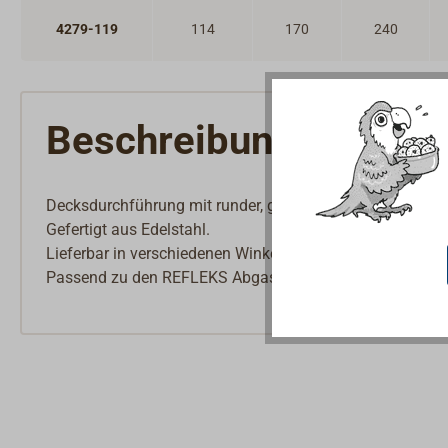
4279-119
114
170
240
Beschreibung
Decksdurchführung mit runder, geneigter Decksplatte.
Gefertigt aus Edelstahl.
Lieferbar in verschiedenen Winkeln zur Anpassung an di
Passend zu den REFLEKS Abgasrohren.