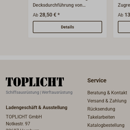
Decksdurchführung von
Zugre
unten.Kleine, runde Platte aus
Leist
28,50 € *
13
Ab
Ab
poliertem Edelstahl.
REFLE
Abgas
Details
dem Of
Bedar
Abgas
bei l
Abga
Service
Schiffsausrüstung | Werftausrüstung
Beratung & Kontakt
Versand & Zahlung
Ladengeschäft & Ausstellung
Rücksendung
TOPLICHT GmbH
Takelarbeiten
Notkestr. 97
Katalogbestellung