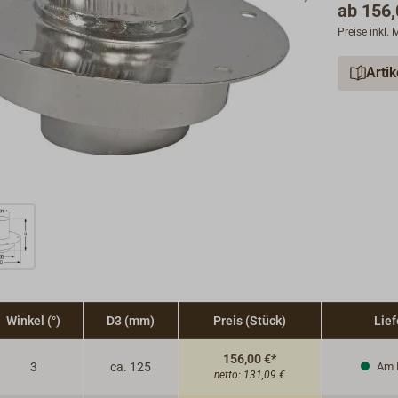
ab
156,
Preise inkl.
Arti
Winkel (°)
D3 (mm)
Preis (Stück)
Lief
156,00 €*
3
ca. 125
Am 
netto:
131,09 €