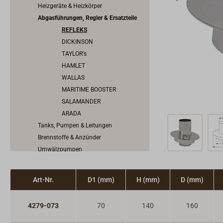
Heizgeräte & Heizkörper
Abgasführungen, Regler & Ersatzteile
REFLEKS
DICKINSON
TAYLOR's
HAMLET
WALLAS
MARITIME BOOSTER
SALAMANDER
ARADA
Tanks, Pumpen & Leitungen
Brennstoffe & Anzünder
Umwälzpumpen
Warnmelder
Herd, Backofen, Kocher & Grill
Art-Nr.
D1 (mm)
H (mm)
D (mm)
Innenbeschläge
Möbelbeschläge
4279-073
70
140
160
Scharniere & Lukenbänder
Bodenheber