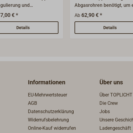
gulierung und
Abgasrohren benötigt, um 
ungsverbesserung der
dem Innendurchmesser
7,00 € *
62,90 € *
Ab
KS-Öfen.Die
entsprechende Abgashaub
belüftung wird direkt über
montieren zu können.
Details
Details
en installiert und führt bei
f automatisch Zuluft in die
rohrleitung.Zu empfehlen
angen oder problematischen
sführungen.Länge 330 mm.
Informationen
Über uns
EU-Mehrwertsteuer
Über TOPLICHT
AGB
Die Crew
Datenschutzerklärung
Jobs
Widerrufsbelehrung
Unsere Geschic
Online-Kauf widerrufen
Ladengeschäft