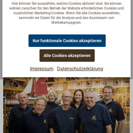
genau zu Ihrer Dachneigung passt.
Hier können Sie auswählen, welche Cookies aktiviert sind. Sie können
Rohr, runde Decksplatte und Decksflansch zum
wählen zwischen für den Betrieb der Website erforderlichen Cookies und
zusätzlichen Marketing-Cookies. Wenn Sie alle Cookies auswählen,
Verschweißen vor Ort.
sammeln wir Daten für die Analyse und das Aussteuern von
Gefertigt aus Edelstahl.
Werbekampagnen.
Passend zu den REFLEKS Abgasrohren.
Nur funktionale Cookies akzeptieren
Alle Cookies akzeptieren
Impressum
Datenschutzerklärung