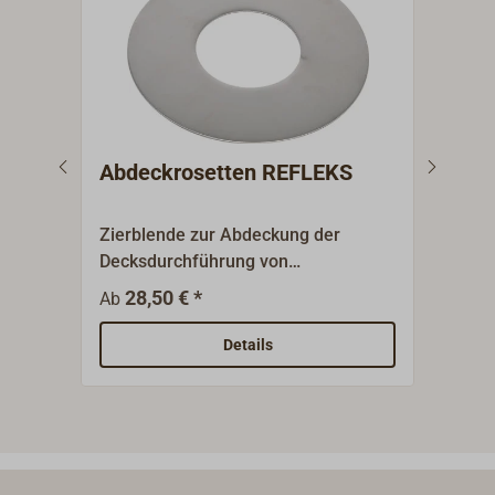
Abdeckrosetten REFLEKS
Abg
Zug
Zierblende zur Abdeckung der
Rohr
Decksdurchführung von
Zugr
unten.Kleine, runde Platte aus
Leis
28,50 € *
1
Ab
Ab
poliertem Edelstahl.
REFL
wird 
Details
und 
Zulu
empf
prob
Abga