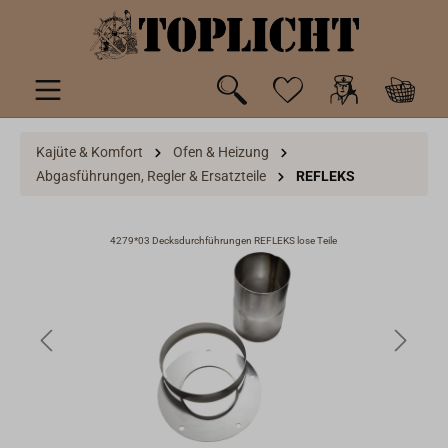
inhalt springen
Kajüte & Komfort
Ofen & Heizung
Abgasführungen, Regler & Ersatzteile
REFLEKS
4279*03 Decksdurchführungen REFLEKS lose Teile