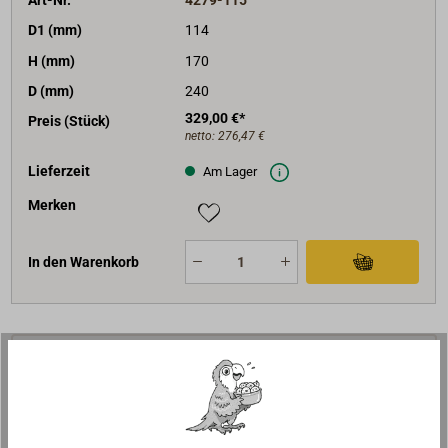
D1 (mm)
114
H (mm)
170
D (mm)
240
329,00 €*
Preis (Stück)
netto:
276,47 €
Lieferzeit
Am Lager
Merken
In den Warenkorb
Beschreibung
Einzelteile zur Montage einer Decksdurchführung, die