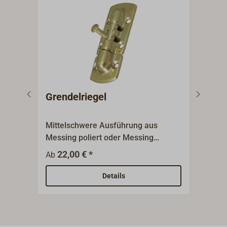
Grendelriegel
Gre
45
Mittelschwere Ausführung aus
Schw
Messing poliert oder Messing
komp
verchromt.Geschlossen
Edel
22,00 € *
13,9
Ab
Riegelführung.Lieferung komplett
mit Muffe.
Details