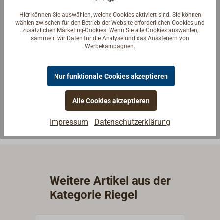
Hier können Sie auswählen, welche Cookies aktiviert sind. Sie können
wählen zwischen für den Betrieb der Website erforderlichen Cookies und
zusätzlichen Marketing-Cookies. Wenn Sie alle Cookies auswählen,
sammeln wir Daten für die Analyse und das Aussteuern von
Fragen zum Artikel?
Werbekampagnen.
Reden Sie mit Handwerkern, Bootsbauern und
Seglerinnen. Wir verstehen Ihre Fragen und geben die
Nur funktionale Cookies akzeptieren
passende Antwort.
Experten kontaktieren
Alle Cookies akzeptieren
Impressum
Datenschutzerklärung
Weitere Artikel aus der
Kategorie Riegel