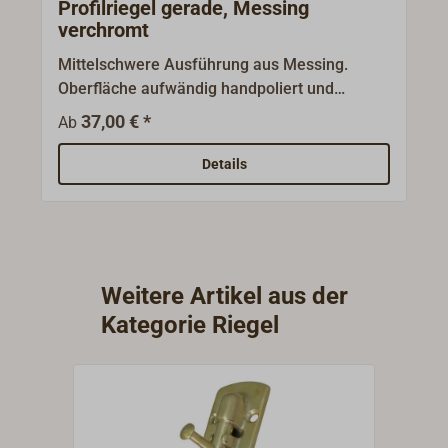
Profilriegel gerade, Messing
verchromt
Mittelschwere Ausführung aus Messing.
Oberfläche aufwändig handpoliert und
anschließend zusätzlich verchromt.
37,00 € *
Ab
Riegelmaß 10 x 2,5 mm. Durch den
federbelasteten Schieber ist die Montage in
Details
jeder Position möglich. Schlaufe oder
Schließblech bitte separat bestellen.
Weitere Artikel aus der
Kategorie Riegel