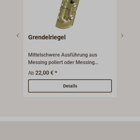
Grendelriegel
Gre
Mittelschwere Ausführung aus
Mitt
Messing poliert oder Messing
komp
verchromt.Geschlossen
Edel
22,00 € *
16,6
Ab
Riegelführung.Lieferung komplett
mit Muffe.
Details