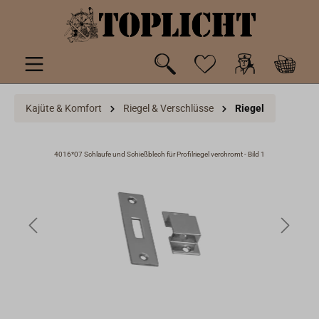
inhalt springen
Kajüte & Komfort
Riegel & Verschlüsse
Riegel
4016*07 Schlaufe und Schießblech für Profilriegel verchromt - Bild 1