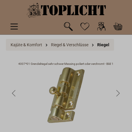
inhalt springen
Kajüte & Komfort
Riegel & Verschlüsse
Riegel
4007*01 Grendelriegel sehr schwer Messing poliert oder verchromt - Bild 1