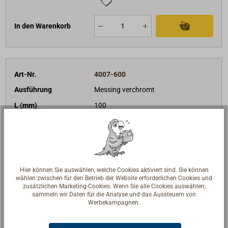
In den Warenkorb
Art-Nr.
4007-600
Ausführung
Messing verchromt
L (mm)
100
B (mm)
60
A (mm)
28,00
D (mm)
14
L2 (mm)
20
Hier können Sie auswählen, welche Cookies aktiviert sind. Sie können
wählen zwischen für den Betrieb der Website erforderlichen Cookies und
Gewicht (g)
610
zusätzlichen Marketing-Cookies. Wenn Sie alle Cookies auswählen,
sammeln wir Daten für die Analyse und das Aussteuern von
79,00 €*
Preis (Stück)
Werbekampagnen.
netto:
66,39 €
Lieferzeit
Am Lager