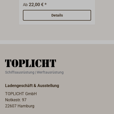
verchromt.Geschlossen
Edel
22,00 € *
16,6
Ab
Riegelführung.Lieferung komplett
mit Muffe.
Details
Schiffsausrüstung | Werftausrüstung
Ladengeschäft & Ausstellung
TOPLICHT GmbH
Notkestr. 97
22607 Hamburg