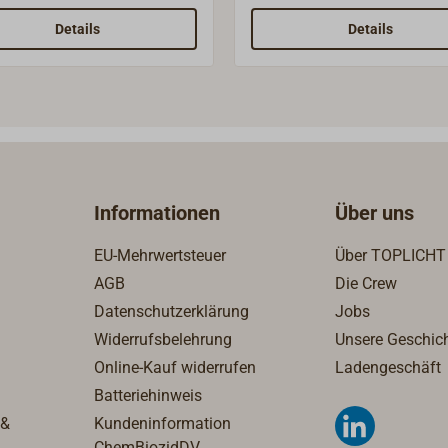
schraube und Korbmutter
Augenschraube und Korbm
l, Anschweißplatten
aus Messing, Anschweißplatten
Details
Details
tahl, Edelstahl-Bolzen und
aus Stahl, Edelstahl-Bolzen
r-Splinte.Als Zubehör
Kupfer-Splinte.Als Zubehör
rbar: Druckgabel
lieferbar: Druckgabel
enplatte) aus Stahl zum
(Zackenplatte) aus Stahl z
hweißen.
Anschweißen.
Informationen
Über uns
EU-Mehrwertsteuer
Über TOPLICHT
AGB
Die Crew
Datenschutzerklärung
Jobs
Widerrufsbelehrung
Unsere Geschic
Online-Kauf widerrufen
Ladengeschäft
Batteriehinweis
 &
Kundeninformation
ChemBiozidDV