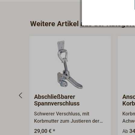
Weitere Artikel aus der Kategor
Abschließbarer
Ans
Spannverschluss
Korb
Edel
Schwerer Verschluss, mit
Korbm
Korbmutter zum Justieren der
Achwe
Spannung und einer Bohrung für
Form 
29,00 € *
34
Ab