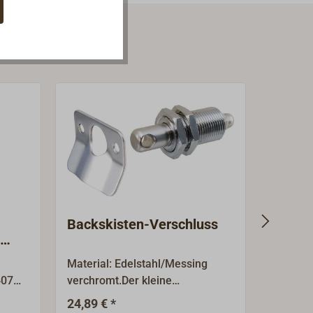
Backskisten-Verschluss
Druckg
Korbm
Material: Edelstahl/Messing
Druckga
407
verchromt.Der kleine
Stahl, 
federbelastete Verschluss wird
DIN 834
24,89 € *
10,0
Ab