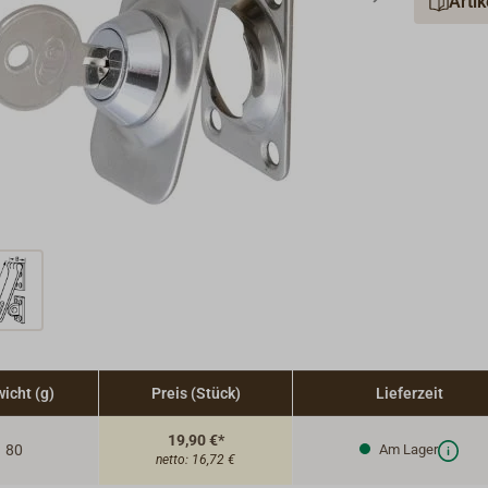
Arti
icht (g)
Preis (Stück)
Lieferzeit
19,90 €*
80
Am Lager
netto:
16,72 €