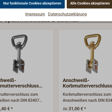
Nur funktionale Cookies akzeptieren
Alle Cookies akzeptieren
Impressum
Datenschutzerklärung
ie Spannverschluss & Überfall
chweiß-
Anschweiß-
mutterverschluss
Korbmutterverschluss
stahl / Stahl
Messing / Stahl
utterverschluss zum
Korbmutterverschluss zum
ißen nach DIN 83407
Anschweißen nach DIN 83
A. Lieferumfang:
Form A. Lieferumfang:
,40 € *
31,00 € *
Ab