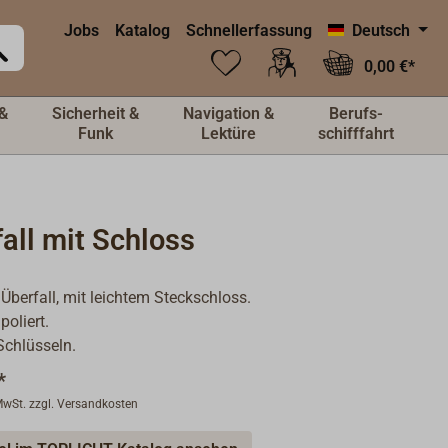
Jobs
Katalog
Schnellerfassung
Deutsch
0,00 €*
&
Sicherheit &
Navigation &
Berufs-
Funk
Lektüre
schifffahrt
all mit Schloss
 Überfall, mit leichtem Steckschloss.
poliert.
Schlüsseln.
*
 MwSt. zzgl. Versandkosten