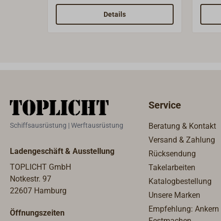
ein 6 mm Vorhangschloss.Der
Augen
Spanner ist aus verchromtem
aus Edelstah
Details
Messing, die Platte zum
aus S
Einhaken der Korbmutter ist aus
Kupfe
Edelstahl.Gewicht: 168 g.
liefe
(Zack
Ansc
Service
Schiffsausrüstung | Werftausrüstung
Beratung & Kontakt
Versand & Zahlung
Ladengeschäft & Ausstellung
Rücksendung
TOPLICHT GmbH
Takelarbeiten
Notkestr. 97
Katalogbestellung
22607 Hamburg
Unsere Marken
Empfehlung: Ankern
Öffnungszeiten
Festmachen