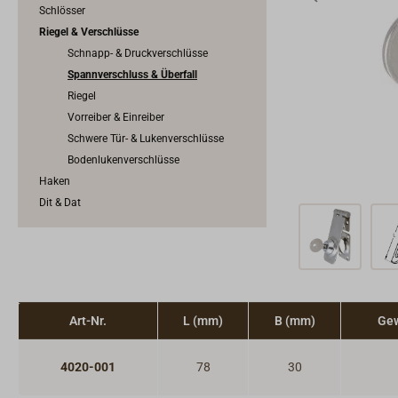
Schlösser
Riegel & Verschlüsse
Schnapp- & Druckverschlüsse
Spannverschluss & Überfall
Riegel
Vorreiber & Einreiber
Schwere Tür- & Lukenverschlüsse
Bodenlukenverschlüsse
Haken
Dit & Dat
Art-Nr.
L (mm)
B (mm)
Gew
4020-001
78
30