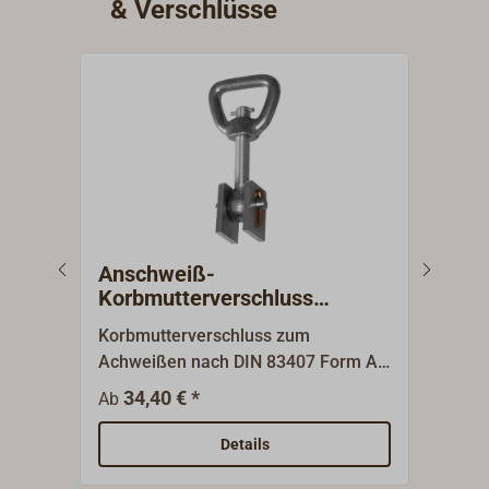
& Verschlüsse
Anschweiß-
Auf
Korbmutterverschluss
Fen
Edelstahl / Stahl
Korbmutterverschluss zum
Aufh
Achweißen nach DIN 83407 Form A.
Blend
Lieferumfang: Augenschraube und
Mess
34,40 € *
3
Ab
Ab
Korbmutter aus Edelstahl,
Anschweißplatten aus Stahl,
Details
Edelstahl-Bolzen und Kupfer-