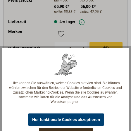
Preis (Stück)
Bis 4
Stk
Ab 5
Stk
65,90 €*
56,00 €*
netto:
55,38 €
netto:
47,06 €
Lieferzeit
Am Lager
Merken
In den Warenkorb
Beschreibung
Hier können Sie auswählen, welche Cookies aktiviert sind. Sie können
wählen zwischen für den Betrieb der Website erforderlichen Cookies und
zusätzlichen Marketing-Cookies. Wenn Sie alle Cookies auswählen,
Korbmutterverschluss zum Anschweißen nach DIN
sammeln wir Daten für die Analyse und das Aussteuern von
Werbekampagnen.
83407 Form A.
Lieferumfang: Augenschraube und Korbmutter aus
Nur funktionale Cookies akzeptieren
Messing,