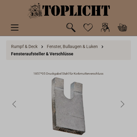
inhalt springen
Rumpf & Deck
Fenster, Bullaugen & Luken
Fensteraufsteller & Verschlüsse
1857*05 Druckgabel Stahl für Korbmutterverschluss