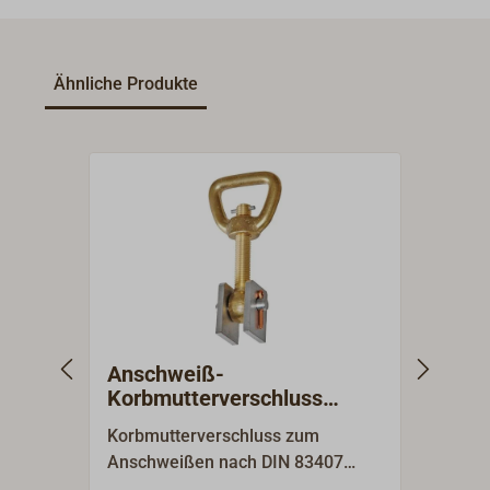
Ähnliche Produkte
Anschweiß-
Ansc
Korbmutterverschluss
Korb
Messing / Stahl
Edels
Korbmutterverschluss zum
Korbm
Anschweißen nach DIN 83407
Achwe
Form A. Lieferumfang:
A. Li