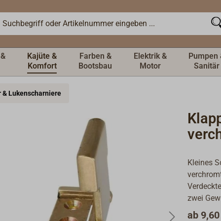
 &
Kajüte &
Farben &
Elektrik &
Pumpen 
Komfort
Bootsbau
Motor
Sanitär
 & Lukenscharniere
Klap
verc
Kleines S
verchrom
Verdeckte
zwei Gew
ab
9,60