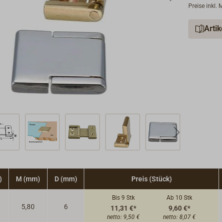
Preise inkl.
Arti
)
M (mm)
D (mm)
Preis (Stück)
Bis 9
Stk
Ab 10
Stk
5,80
6
11,31 €*
9,60 €*
netto:
9,50 €
netto:
8,07 €