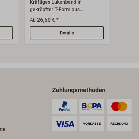
Kräftiges Lukenband in
Leichte
gekröpfter T-Form aus
poliert
Messingguss mit
Messing
26,50 € *
15,9
Ab
Ab
höhenversetzter Achse aus
Lappen 
ert
Edelstahl.Die Oberfläche ist
Details
Messing verchromt.
Zahlungsmethoden
hte