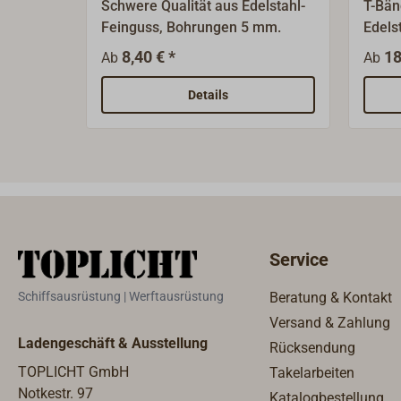
Schwere Qualität aus Edelstahl-
T-Bän
Feinguss, Bohrungen 5 mm.
Edelst
8,40 € *
18
Ab
Ab
Details
Service
Schiffsausrüstung | Werftausrüstung
Beratung & Kontakt
Versand & Zahlung
Ladengeschäft & Ausstellung
Rücksendung
TOPLICHT GmbH
Takelarbeiten
Notkestr. 97
Katalogbestellung