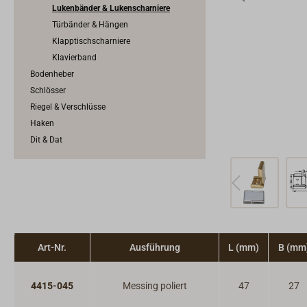
Lukenbänder & Lukenscharniere
Türbänder & Hängen
Klapptischscharniere
Klavierband
Bodenheber
Schlösser
Riegel & Verschlüsse
Haken
Dit & Dat
Art-Nr.
Ausführung
L (mm)
B (mm
4415-045
Messing poliert
47
27