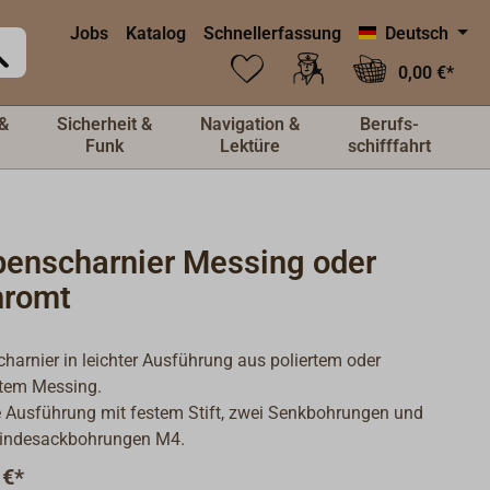
Jobs
Katalog
Schnellerfassung
Deutsch
0,00 €*
&
Sicherheit &
Navigation &
Berufs-
Funk
Lektüre
schifffahrt
penscharnier Messing oder
hromt
charnier in leichter Ausführung aus poliertem oder
tem Messing.
 Ausführung mit festem Stift, zwei Senkbohrungen und
indesackbohrungen M4.
 €*