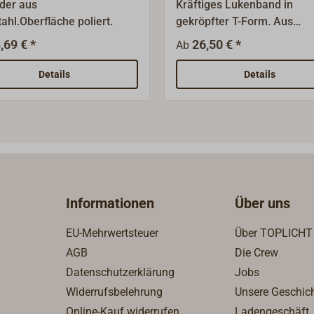
der aus
Kräftiges Lukenband in
ahl.Oberfläche poliert.
gekröpfter T-Form. Aus
Messingguss mit
,69 € *
26,50 € *
Ab
höhenversetzter Achse.Die
Oberfläche ist Messing poli
Details
Details
oder verchromt.
Informationen
Über uns
EU-Mehrwertsteuer
Über TOPLICHT
AGB
Die Crew
Datenschutzerklärung
Jobs
Widerrufsbelehrung
Unsere Geschic
Online-Kauf widerrufen
Ladengeschäft