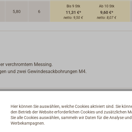
Bis 9
Stk
Ab 10
Stk
5,80
6
11,31 €*
9,60 €*
netto:
9,50 €
netto:
8,07 €
oder verchromtem Messing.
ungen und zwei Gewindesackbohrungen M4.
Hier können Sie auswählen, welche Cookies aktiviert sind. Sie kön
den Betrieb der Website erforderlichen Cookies und zusätzlichen 
Sie alle Cookies auswählen, sammeln wir Daten für die Analyse un
Werbekampagnen.