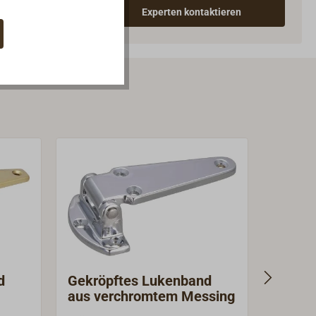
Experten kontaktieren
d
Gekröpftes Lukenband
Gekrö
aus verchromtem Messing
Messin
Ausfü