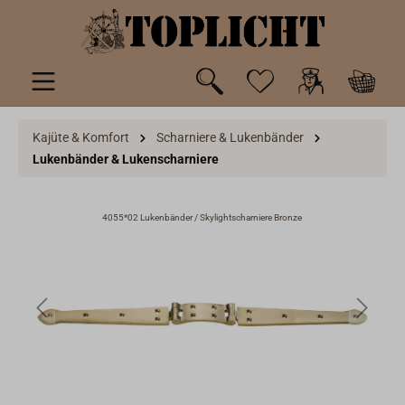
inhalt springen
Kajüte & Komfort
Scharniere & Lukenbänder
Lukenbänder & Lukenscharniere
4055*02 Lukenbänder / Skylightscharniere Bronze