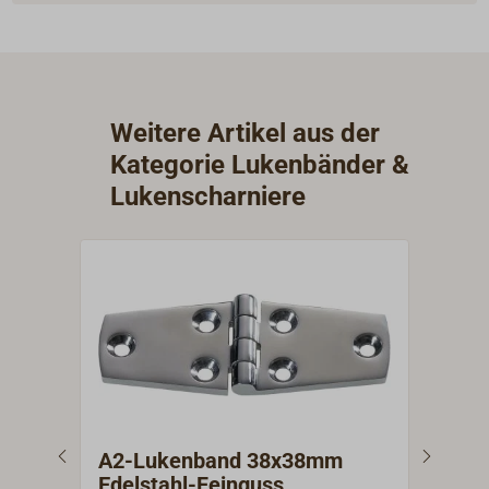
Weitere Artikel aus der
Kategorie Lukenbänder &
Lukenscharniere
A2-Lukenband 38x38mm
A2-
Edelstahl-Feinguss
Ede