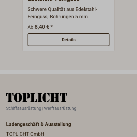
Schwere Qualität aus Edelstahl-
T-Bä
Feinguss, Bohrungen 5 mm.
polie
8,40 € *
1
Ab
Ab
Details
Schiffsausrüstung | Werftausrüstung
Ladengeschäft & Ausstellung
TOPLICHT GmbH