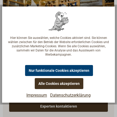
Hier können Sie auswählen, welche Cookies aktiviert sind. Sie können
wählen zwischen für den Betrieb der Website erforderlichen Cookies und
zusätzlichen Marketing-Cookies. Wenn Sie alle Cookies auswählen,
sammeln wir Daten für die Analyse und das Aussteuern von
Werbekampagnen.
Nur funktionale Cookies akzeptieren
Fragen zum Artikel?
Alle Cookies akzeptieren
Reden Sie mit Handwerkern, Bootsbauern und
Seglerinnen. Wir verstehen Ihre Fragen und geben die
Impressum
Datenschutzerklärung
passende Antwort.
Experten kontaktieren