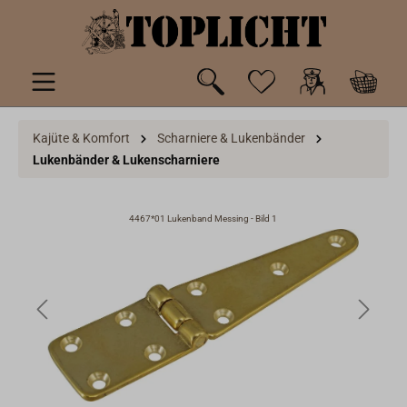
inhalt springen
Kajüte & Komfort
Scharniere & Lukenbänder
Lukenbänder & Lukenscharniere
4467*01 Lukenband Messing - Bild 1