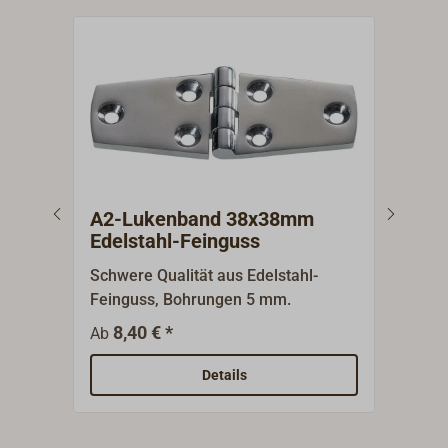
A2-Lukenband 38x38mm
A2-
Edelstahl-Feinguss
Ede
Schwere Qualität aus Edelstahl-
T-Bä
Feinguss, Bohrungen 5 mm.
polie
8,40 € *
1
Ab
Ab
Details