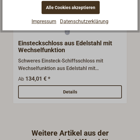
Alle Cookies akzeptieren
Impressum
Datenschutzerklärung
Einsteckschloss aus Edelstahl mit
Wechselfunktion
Schweres Einsteck-Schiffsschloss mit
Wechselfunktion aus Edelstahl mit
gebürsteter Oberfläche, vorgerichetet für
134,01 € *
Ab
Profilzylinder.Vierkant 9 mm.Dornmaß: 65
mm.Abstand 72 mm.Kurbelfalle mit
Details
Wechselfunktion: Die Falle kann nicht nur
über den Drücker, sondern auch über den
Schlüssel betätigt werden.Stulpform rund,
Stulpradius 12 mm. Schließblech und Zylinder
müssen separat bestellt werden.Zur Auswahl
Weitere Artikel aus der
des richtigen Schloss-Tpys beachten Sie bitte