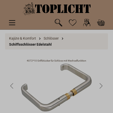
inhalt springen
Kajüte & Komfort
Schlösser
Schiffsschlösser Edelstahl
4072*10 Griffdrücker für Schloss mit Wechselfunktion