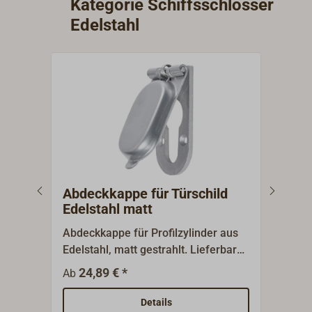
Kategorie Schiffsschlösser
unser PDF unter "weitere Informationen".
Edelstahl
Abdeckkappe für Türschild
Bunt
Edelstahl matt
paa
Abdeckkappe für Profilzylinder aus
Türs
Edelstahl, matt gestrahlt. Lieferbar
Ober
mit 3 mm oder 8 mm dicker
Eins
24,89 € *
36,0
Ab
Grundplatte.
Schi
9 mm
Details