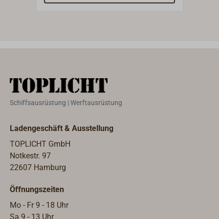
inkl
Edels
Schiffsausrüstung | Werftausrüstung
Ladengeschäft & Ausstellung
TOPLICHT GmbH
Notkestr. 97
22607 Hamburg
Öffnungszeiten
Mo - Fr 9 - 18 Uhr
Sa 9 - 13 Uhr