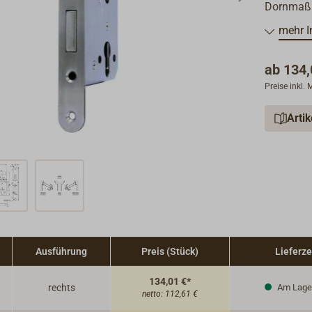
Dornmaß
Abstand 
mehr I
Kurbelfal
ab
134,
Drücker, 
Preise inkl.
Stulpfor
Arti
Schließbl
Zur Auswa
PDF unter
Ausführung
Preis (Stück)
Lieferze
134,01 €*
rechts
Am Lage
netto:
112,61 €