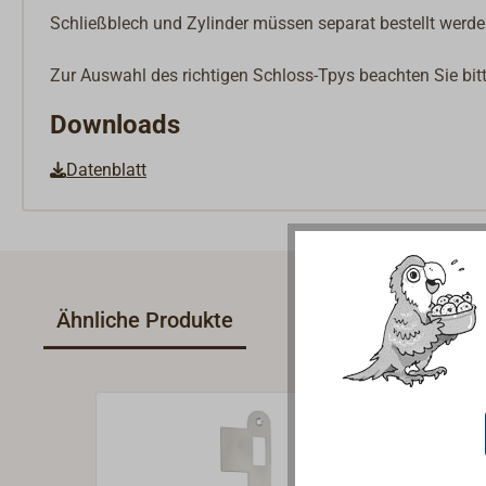
Schließblech und Zylinder müssen separat bestellt werde
Zur Auswahl des richtigen Schloss-Tpys beachten Sie bitt
Downloads
Datenblatt
Ähnliche Produkte