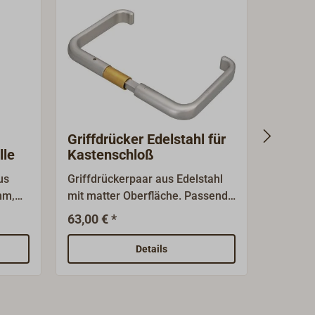
Griffdrücker Edelstahl für
Griffd
lle
Kastenschloß
Schiff
us
Griffdrückerpaar aus Edelstahl
Griffdrü
mm,
mit matter Oberfläche. Passend
mit mat
zu unserem Kasten-
zu unse
63,00 € *
45,90 €
Schiffsschloss aus Edelstahl.
Schiffss
Details
ht,