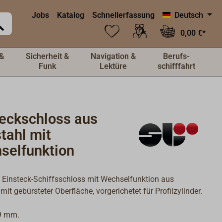
Jobs
Katalog
Schnellerfassung
Deutsch
0,00 €*
&
Sicherheit &
Navigation &
Berufs-
Funk
Lektüre
schifffahrt
teckschloss aus
tahl mit
selfunktion
Einsteck-Schiffsschloss mit Wechselfunktion aus
mit gebürsteter Oberfläche, vorgerichetet für Profilzylinder.
 9 mm.