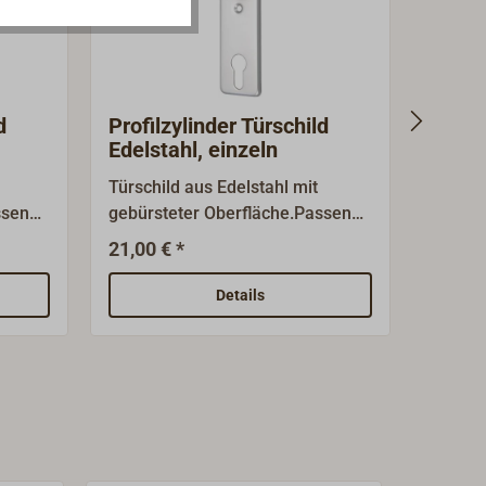
d
Profilzylinder Türschild
Profi
Edelstahl, einzeln
Edels
Türschild aus Edelstahl mit
Türschi
ssend
gebürsteter Oberfläche.Passend
Abdeck
asten-
zu unseren Einsteck- und Kasten-
unsere
21,00 € *
42,99 
stahl
Schiffsschlössern aus Edelstahl
Schiff
ng
mit 9 mm Vierkant.
= 9mm.
Details
gebürs
tahl.