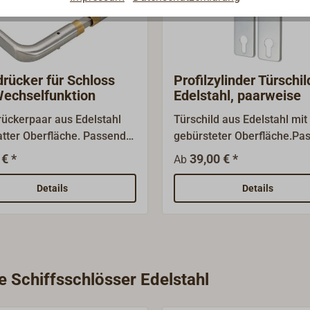
drücker für Schloss
Profilzylinder Türschil
Wechselfunktion
Edelstahl, paarweise
rückerpaar aus Edelstahl
Türschild aus Edelstahl mit
tter Oberfläche. Passend
gebürsteter Oberfläche.Pa
serem Einsteck-
zu unseren Einsteck- und K
 € *
39,00 € *
Ab
sschloss mit
Schiffsschlössern aus Edel
lfunktion aus Edelstahl.
mit 9 mm Vierkant.Lieferu
Details
Details
paarweise, inklusive 2
Hülsenschrauben aus Edels
e Schiffsschlösser Edelstahl