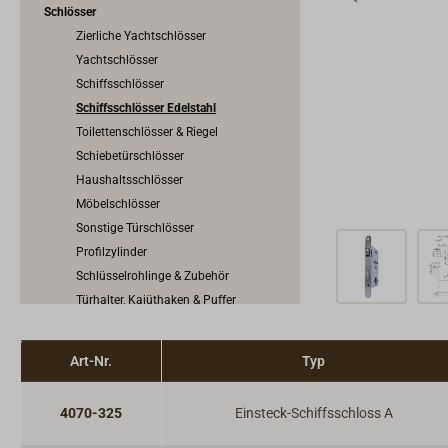
Schlösser
Zierliche Yachtschlösser
Yachtschlösser
Schiffsschlösser
Schiffsschlösser Edelstahl
Toilettenschlösser & Riegel
Schiebetürschlösser
Haushaltsschlösser
Möbelschlösser
Sonstige Türschlösser
Profilzylinder
Schlüsselrohlinge & Zubehör
Türhalter, Kajüthaken & Puffer
Vorhängeschlösser
Riegel & Verschlüsse
Art-Nr.
Typ
Haken
Dit & Dat
4070-325
Einsteck-Schiffsschloss A