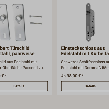
bart Türschild
Einsteckschloss aus
stahl, paarweise
Edelstahl mit Kurbelfa
hild aus Edelstahl mit
Schweres Schiffsschloss a
r Oberfläche.Passend zu
Edelstahl mit Dornmaß 55
en Einsteck- und Kasten-
entweder vorgerichtet für
 € *
98,00 € *
Ab
fsschlössern aus Edelstahl
Profilzylinder oder als
 mm Vierkant.Lieferung
Buntbartschloss nach DIN
Details
Details
eise, inklusive 2
81301B mit dreigeteilter
nschrauben aus Edelstahl.
Kurbelfalle, die ein leiseres
Schließen der Tür ermöglic
Oberfläche: Edelstahl