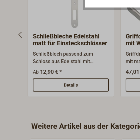
Schließbleche Edelstahl
Griff
matt für Einsteckschlösser
mit 
Schließblech passend zum
Griffd
Schloss aus Edelstahl mit
mit ma
Vierkant V = 9 mm Art-
zu un
12,90 € *
47,01
Ab
Nr.4070-...Oberfläche Edelstahl
Schiff
matt gebürstet.
Wechse
Details
Weitere Artikel aus der Kategori