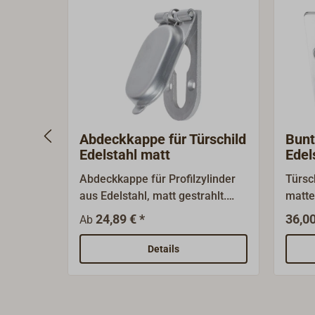
Abdeckkappe für Türschild
Bunt
Edelstahl matt
Edel
Abdeckkappe für Profilzylinder
Türsc
aus Edelstahl, matt gestrahlt.
matte
Lieferbar mit 3 mm oder 8 mm
unser
24,89 € *
36,00
Ab
dicker Grundplatte.
Schif
mit 9
Details
paarw
Hülse