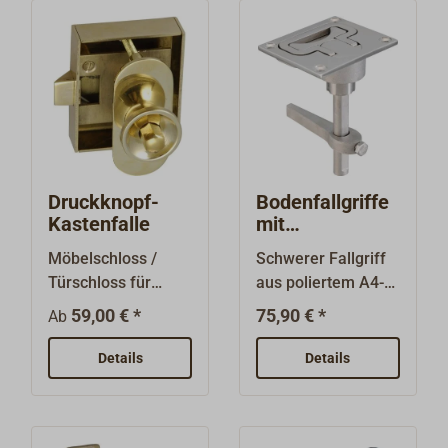
Druckknopf-
Bodenfallgriffe
Kastenfalle
mit
Verriegelung
Möbelschloss /
Schwerer Fallgriff
Türschloss für
aus poliertem A4-
Türen bis 20 mm
Edelstahl, der auch
59,00 € *
75,90 € *
Ab
Stärke.Betätigung
als stabiler
über Druckknopf
Drehverschluss
Details
Details
auf ovaler Platte
eingesetzt werden
mit angelöteten
kann. Der
Gewindehülsen
klappbare Griff