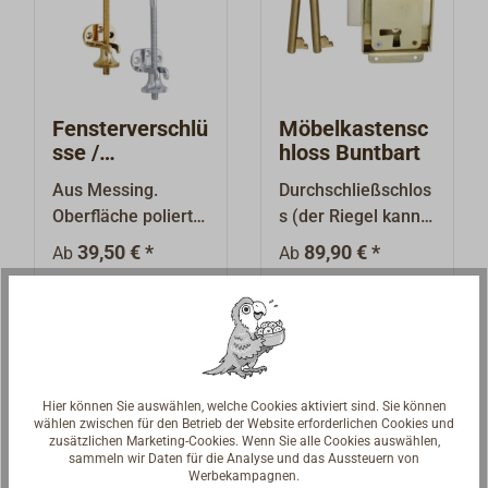
Lieferung komplett
mit Gegenplatte.
Fensterverschlü
Möbelkastensc
sse /
hloss Buntbart
Lukenverschlüs
Aus Messing.
Durchschließschlos
se
Oberfläche poliert,
s (der Riegel kann
verchromt oder
zu beiden Seiten
39,50 € *
89,90 € *
Ab
Ab
matt verchromt. Mit
des Schlosskörpers
Rändelschraube
schließen), daher
Details
Details
und Gabel-
rechts oder links
Gegenstück.
vielseitig
verwendbar.Lieferu
ng als
Hier können Sie auswählen, welche Cookies aktiviert sind. Sie können
Bartschlüsselschlos
wählen zwischen für den Betrieb der Website erforderlichen Cookies und
zusätzlichen Marketing-Cookies. Wenn Sie alle Cookies auswählen,
s mit 3
sammeln wir Daten für die Analyse und das Aussteuern von
Zuhaltungen.Dornm
Werbekampagnen.