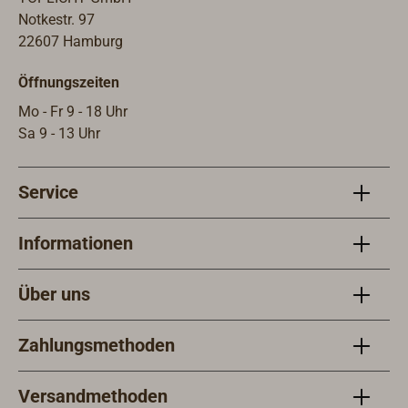
Zuhaltungen
Notkestr. 97
Schlossnuss für
22607 Hamburg
Vierkant: 9
mm.Dornmaß: 55
Öffnungszeiten
mm.Abstand: 75
Mo - Fr 9 - 18 Uhr
mm.Ein
Sa 9 - 13 Uhr
Schließkasten und
der profilzylinder
muss jeweils
Service
separat bestellt
werden. Zur
Informationen
Auswahl des
richtigen Schloss-
Über uns
Tpys beachten Sie
bitte unser PDF
unter "weitere
Zahlungsmethoden
Informationen".
Versandmethoden