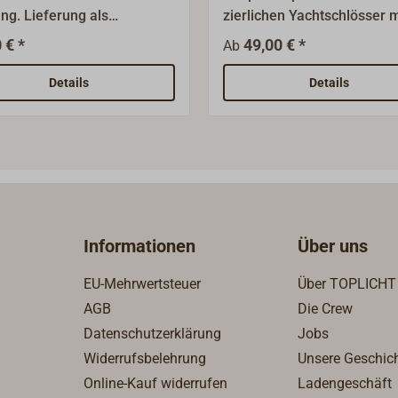
ng. Lieferung als
zierlichen Yachtschlösser m
rheitsschloss mit kleinem
einem 7 mm Vierkant.Liefe
 € *
49,00 € *
Ab
ylinder und
für Einsteck- oder
derrosette.Komplett mit
Kastenschlösser, Messing p
Details
Details
eßblech und zwei
oder vernickelt.
sseln.Rundzylinder
messer 20 mm, Länge 20
ornmaß 32 mm.
ngröße 62 x 53 x 12 mm.
Informationen
Über uns
EU-Mehrwertsteuer
Über TOPLICHT
AGB
Die Crew
Datenschutzerklärung
Jobs
Widerrufsbelehrung
Unsere Geschic
Online-Kauf widerrufen
Ladengeschäft