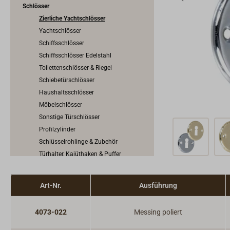
Schlösser
Zierliche Yachtschlösser
Yachtschlösser
Schiffsschlösser
Schiffsschlösser Edelstahl
Toilettenschlösser & Riegel
Schiebetürschlösser
Haushaltsschlösser
Möbelschlösser
Sonstige Türschlösser
Profilzylinder
Schlüsselrohlinge & Zubehör
Türhalter, Kajüthaken & Puffer
Vorhängeschlösser
Riegel & Verschlüsse
Art-Nr.
Ausführung
Haken
Dit & Dat
4073-022
Messing poliert