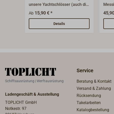
unsere Yachtschlösser (auch die
Messi
zierlichen). Lieferung mit
Siche
15,90 € *
45,90
Ab
polierter oder verchromter
Rundz
Oberfläche.
Zylin
Details
Schli
Schlü
Durch
mm.D
Kaste
Service
Schiffsausrüstung | Werftausrüstung
Beratung & Kontakt
Versand & Zahlung
Ladengeschäft & Ausstellung
Rücksendung
TOPLICHT GmbH
Takelarbeiten
Notkestr. 97
Katalogbestellung