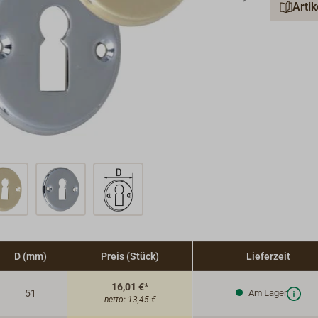
Arti
D (mm)
Preis (Stück)
Lieferzeit
16,01 €*
51
Am Lager
netto:
13,45 €