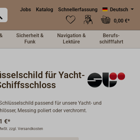
Jobs
Katalog
Schnellerfassung
Deutsch
0,00 €*
&
Sicherheit &
Navigation &
Berufs-
Funk
Lektüre
schifffahrt
sselschild für Yacht-
Schiffsschloss
Schlüsselschild passend für unsere Yacht- und
hlösser, Messing poliert oder verchromt.
1 €*
 MwSt. zzgl. Versandkosten