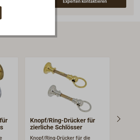
Experten kontaktieren
für
Knopf/Ring-Drücker für
Kurzsc
ss
zierliche Schlösser
Fallen
e
Knopf/Ring-Drücker für die
Kurzschi