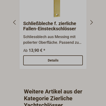
Schließbleche f. zierliche
Kurzs
Fallen-Einsteckschlösser
Fall
Schliessblech aus Messing mit
Kurzsc
polierter Oberfläche. Passend zum
Falle
zierlichen Yacht-Fallen-
Schli
13,90 € *
17
Ab
Ab
Einsteckschloß Art-Nr. 4060-211
Vierk
und 4060-212.
verch
Details
Weitere Artikel aus der
Kategorie Zierliche
Yachtschlösser