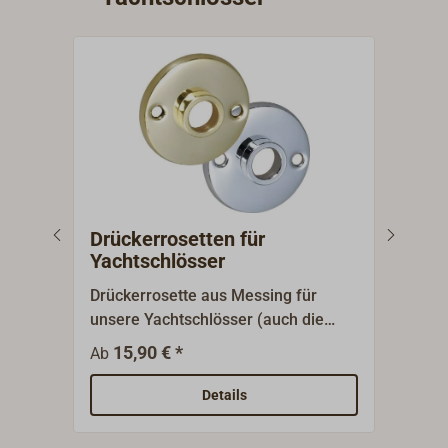
Drückerrosetten für
Kas
Yachtschlösser
Run
Drückerrosette aus Messing für
Zier
unsere Yachtschlösser (auch die
Mess
zierlichen). Lieferung mit polierter
Sich
15,90 € *
45,9
Ab
oder verchromter Oberfläche.
Rund
Zyli
Details
Schl
Schl