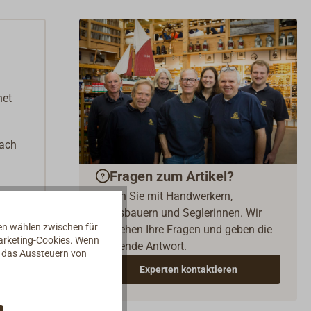
net
fach
Fragen zum Artikel?
Reden Sie mit Handwerkern,
Bootsbauern und Seglerinnen. Wir
nen wählen zwischen für
verstehen Ihre Fragen und geben die
Marketing-Cookies. Wenn
passende Antwort.
d das Aussteuern von
Experten kontaktieren