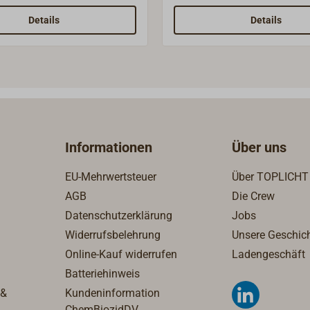
ntenserie ALTITUDE
durch ihre kompakten Ab
e zeichnet sich durch ihre
und die zierliche Optik aus
Details
Details
n Abmessungen und die
Gehäuse ist aus hochwerti
 Optik aus.Das Gehäuse ist
mm dicken Messingblech ge
wertigem 0,5 mm dicken
Die Oberfläche ist hochglan
ech gefertigt. Die
und zweifach lackiert. Das 
e ist hochglanzpoliert und
ist aus PMMA (Acrylglas).A
ackiert. Das Frontglas ist
° Celsius und Fahrenheit. D
 (Acrylglas).Das
Thermometer hat einen
Informationen
Über uns
r misst die relative
Messbereich von -30 °C bis
eit von 0 bis 100%, die
Die Genauigkeit liegt bei ±2
EU-Mehrwertsteuer
Über TOPLICHT
it liegt bei ±10%.
Bereich 10 °C bis 30 °C sog
AGB
Die Crew
°C.
Datenschutzerklärung
Jobs
Widerrufsbelehrung
Unsere Geschic
Online-Kauf widerrufen
Ladengeschäft
Batteriehinweis
 &
Kundeninformation
ChemBiozidDV