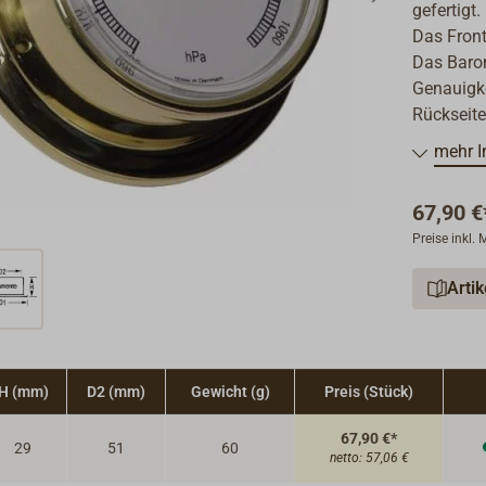
gefertigt
Das Front
Das Barom
Genauigke
Rückseite
mehr I
67,90 €
Preise inkl.
Arti
H (mm)
D2 (mm)
Gewicht (g)
Preis (Stück)
67,90 €*
29
51
60
netto:
57,06 €