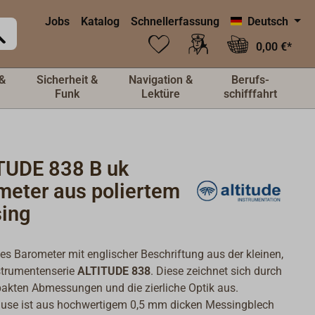
Jobs
Katalog
Schnellerfassung
Deutsch
0,00 €*
&
Sicherheit &
Navigation &
Berufs-
Funk
Lektüre
schifffahrt
TUDE 838 B uk
meter aus poliertem
ing
es Barometer mit englischer Beschriftung aus der kleinen,
strumentenserie
ALTITUDE 838
. Diese zeichnet sich durch
akten Abmessungen und die zierliche Optik aus.
use ist aus hochwertigem 0,5 mm dicken Messingblech