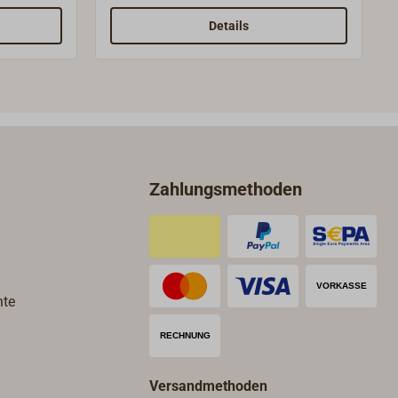
messungen
durch ihre kompakten Abmessungen
.Das
und die zierliche Optik aus.Die
Details
gem 0,5
Gehäuse sind aus hochwertigem 0,5
fertigt.
mm dicken Messingblech gefertigt.
zpoliert
Die Oberfläche ist hochglanzpoliert
Frontglas
und zweifach lackiert. Das Frontglas
nzeige in
ist aus PMMA (Acrylglas).Wählen
as
Sie bei der Bestellung bitte aus, ob
neben der Quarzuhr und dem
Zahlungsmethoden
 +70 °C.
Barometer ein Hygrometer oder
 °C, im
Thermometer zum Set gehören soll:
ar bei ±1
3464-111 3er-Set mit
Hygrometer3464-112 3er-Set mit
ThermometerDas klassische
Barometer mit englischer
hte
Beschriftung arbeitet mit einer
Druckdose, die eine Genauigkeit von
±7 hPa bietet. Die Kalibrierung
erfolgt an der Rückseite des
Versandmethoden