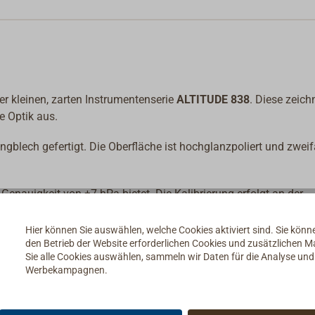
r kleinen, zarten Instrumentenserie
ALTITUDE 838
. Diese zeich
e Optik aus.
blech gefertigt. Die Oberfläche ist hochglanzpoliert und zwei
Genauigkeit von ±7 hPa bietet. Die Kalibrierung erfolgt an der
Hier können Sie auswählen, welche Cookies aktiviert sind. Sie kön
den Betrieb der Website erforderlichen Cookies und zusätzlichen 
Sie alle Cookies auswählen, sammeln wir Daten für die Analyse un
Werbekampagnen.