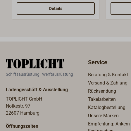
ALTITUDE 838. Diese zeichnet sich
Instrume
durch ihre kompakten Abmessungen
838. Dies
Details
und die zierliche Optik aus.Das
kompakte
Gehäuse ist aus hochwertigem 0,5
zierliche
mm dicken Messingblech gefertigt.
aus hoch
Die Oberfläche ist hochglanzpoliert
Messingbl
und zweifach lackiert. Das Frontglas
Oberfläch
ist aus PMMA (Acrylglas).Die Uhr ist
zweifach l
mit einem roten Zentralsekunde-
aus PMMA
Service
Zeiger ausgestattet, ihre Genauigkeit
Hygromete
liegt bei ±6 Minuten/Jahr. Die
Feuchtigk
Schiffsausrüstung | Werftausrüstung
Beratung & Kontakt
Zeitverstellung und der
Genauigke
Versand & Zahlung
Batteriewechsel erfolgen an der
Ladengeschäft & Ausstellung
Rücksendung
Rückseite des Instruments.Die
erforderliche Batterie (1,5V LR1)
TOPLICHT GmbH
Takelarbeiten
gehört nicht zum Lieferumfang.
Notkestr. 97
Katalogbestellung
22607 Hamburg
Unsere Marken
Empfehlung: Ankern
Öffnungszeiten
Festmachen