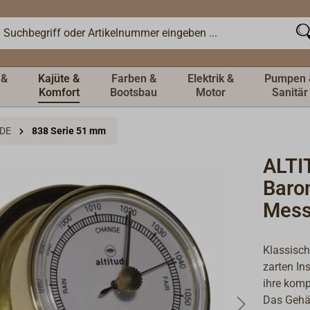
 &
Kajüte &
Farben &
Elektrik &
Pumpen 
Komfort
Bootsbau
Motor
Sanitär
UDE
838 Serie 51 mm
ALTI
Baro
Mess
Klassisch
zarten In
ihre komp
Das Gehä