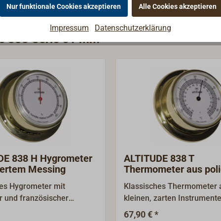
Nur funktionale Cookies akzeptieren
Alle Cookies akzeptieren
Impressum
Datenschutzerklärung
ie 838 Serie 51 mm
DE 838 H Hygrometer
ALTITUDE 838 T
iertem Messing
Thermometer aus pol
Messing
es Hygrometer mit
Klassisches Thermometer 
r und französischer
kleinen, zarten Instrument
ung aus der kleinen, zarten
ALTITUDE 838. Diese zeichn
67,90 € *