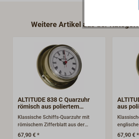
Weitere Artikel aus der Kategor
ALTITUDE 838 C Quarzuhr
ALTITU
römisch aus poliertem
aus pol
Messing
Klassische Schiffs-Quarzuhr mit
Klassisch
römischem Zifferblatt aus der
englische
kleinen, zarten Instrumentenserie
Beschrift
67,90 € *
67,90 € *