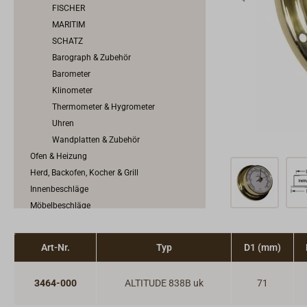
FISCHER
MARITIM
SCHATZ
Barograph & Zubehör
Barometer
Klinometer
Thermometer & Hygrometer
Uhren
Wandplatten & Zubehör
Ofen & Heizung
Herd, Backofen, Kocher & Grill
Innenbeschläge
Möbelbeschläge
Scharniere & Lukenbänder
Bodenheber
Art-Nr.
Typ
D1 (mm)
Schlösser
Riegel & Verschlüsse
3464-000
ALTITUDE 838B uk
71
Haken
Dit & Dat