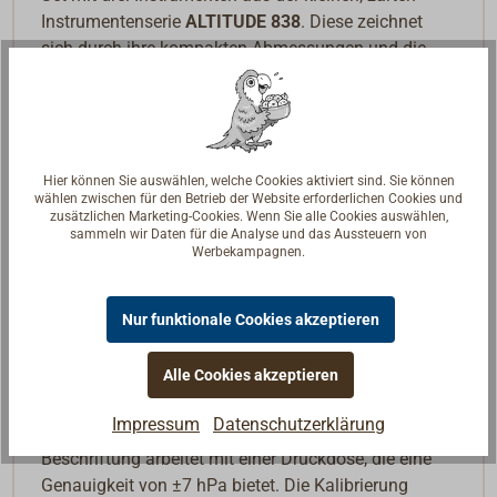
Instrumentenserie
ALTITUDE 838
. Diese zeichnet
sich durch ihre kompakten Abmessungen und die
zierliche Optik aus.
Die Gehäuse sind aus hochwertigem 0,5 mm dicken
Messingblech gefertigt. Die Oberfläche ist
hochglanzpoliert und zweifach lackiert. Das
Hier können Sie auswählen, welche Cookies aktiviert sind. Sie können
wählen zwischen für den Betrieb der Website erforderlichen Cookies und
Frontglas ist aus PMMA (Acrylglas).
zusätzlichen Marketing-Cookies. Wenn Sie alle Cookies auswählen,
sammeln wir Daten für die Analyse und das Aussteuern von
Wählen Sie bei der Bestellung bitte aus, ob neben
Werbekampagnen.
der Quarzuhr und dem Barometer ein Hygrometer
oder Thermometer zum Set gehören soll:
Nur funktionale Cookies akzeptieren
3464-111 3er-Set mit Hygrometer
Alle Cookies akzeptieren
3464-112 3er-Set mit Thermometer
Impressum
Datenschutzerklärung
Das klassische
Barometer
mit englischer
Beschriftung arbeitet mit einer Druckdose, die eine
Genauigkeit von ±7 hPa bietet. Die Kalibrierung