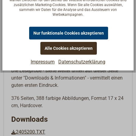
See), Sportküstenschifferschein (SKS) und
wählen zwischen für den Betrieb der Website erforderlichen Cookies und
zusätzlichen Marketing-Cookies. Wenn Sie alle Cookies auswählen,
Sportseeschifferschein (SSS).
sammeln wir Daten für die Analyse und das Aussteuern von
Werbekampagnen.
In die aktuelle Auflage flossen ergänzend
Innovationen und Weiterentwicklungen im Bereich
Nur funktionale Cookies akzeptieren
der elektronischen Navigation, in der
Radartechnologie und beim AIS ein. Ferner wurden
Alle Cookies akzeptieren
zusätzliche Informationen und weitere Praxistipps
ergänzt.
Impressum
Datenschutzerklärung
Die Leseprobe - siehe weiter unten auf dieser Seite
unter "Downloads & Informationen" - vermittelt einen
guten ersten Eindruck.
376 Seiten, 388 farbige Abbildungen, Format 17 x 24
cm, Hardcover.
Downloads
2405200.TXT