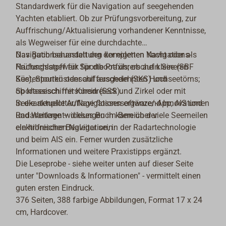
Standardwerk für die Navigation auf seegehenden
Yachten etabliert. Ob zur Prüfungsvorbereitung, zur
Auffrischung/Aktualisierung vorhandener Kenntnisse,
als Wegweiser für eine durchdachte
Navigationsausstattung der eigenen Yacht oder als
Das Buch behandelt den kompletten Navigations-
Nachschlagewerk für die Praxis; ob auf kleineren
Prüfungsstoff für Sportbootführerschein See (SBF
Küstentouren oder auf ausgedehnten Hochseetörns;
See), Sportküstenschifferschein (SKS) und
ob klassisch mit Kursdreieck und Zirkel oder mit
Sportseeschifferschein (SSS).
Seekartenplotter/Navigationssoftware/-App, AIS und
In die aktuelle Auflage flossen ergänzend Innovationen
Radaranlage – dieses Buch kann über viele Seemeilen
und Weiterentwicklungen im Bereich der
ein hilfreicher Begleiter sein.
elektronischen Navigation, in der Radartechnologie
und beim AIS ein. Ferner wurden zusätzliche
Informationen und weitere Praxistipps ergänzt.
Die Leseprobe - siehe weiter unten auf dieser Seite
unter "Downloads & Informationen" - vermittelt einen
guten ersten Eindruck.
376 Seiten, 388 farbige Abbildungen, Format 17 x 24
cm, Hardcover.