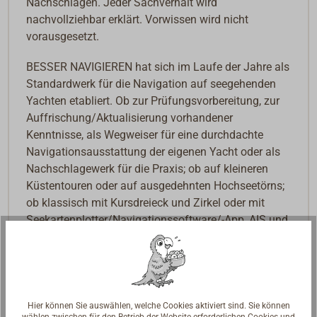
Nachschlagen. Jeder Sachverhalt wird
nachvollziehbar erklärt. Vorwissen wird nicht
vorausgesetzt.
BESSER NAVIGIEREN hat sich im Laufe der Jahre als
Standardwerk für die Navigation auf seegehenden
Yachten etabliert. Ob zur Prüfungsvorbereitung, zur
Auffrischung/Aktualisierung vorhandener
Kenntnisse, als Wegweiser für eine durchdachte
Navigationsausstattung der eigenen Yacht oder als
Nachschlagewerk für die Praxis; ob auf kleineren
Küstentouren oder auf ausgedehnten Hochseetörns;
ob klassisch mit Kursdreieck und Zirkel oder mit
Seekartenplotter/Navigationssoftware/-App, AIS und
Radaranlage – dieses Buch kann über viele
Seemeilen ein hilfreicher Begleiter sein.
Das Buch behandelt den kompletten Navigations-
Prüfungsstoff für Sportbootführerschein See (SBF
Hier können Sie auswählen, welche Cookies aktiviert sind. Sie können