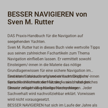
BESSER NAVIGIEREN von
Sven M. Rutter
DAS Praxis-Handbuch für die Navigation auf
seegehenden Yachten.
Sven M. Rutter hat in dieses Buch viele wertvolle Tipps
aus seinen zahlreichen Fachartikeln zum Thema
Navigation einfließen lassen. Er vermittelt sowohl
Einsteigern/-innen in die Materie das nötige
Grundlagenwissen für eine sichere Navigation im
Seebereich als auch erfahrenen Yacht-Skippern/-innen
Eine klare Strukturierung und eine verständliche
wertvolle Informationen für die Auswahl und den
Sprache erleichtern die Nutzung – ein umfangreiches
Einsatz zeitgemäßer Navigationssysteme.
Glossar erlaubt ein gezieltes Nachschlagen. Jeder
Sachverhalt wird nachvollziehbar erklärt. Vorwissen
wird nicht vorausgesetzt.
BESSER NAVIGIEREN hat sich im Laufe der Jahre als