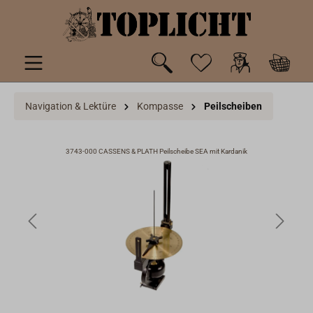
inhalt springen
Navigation & Lektüre
Kompasse
Peilscheiben
3743-000 CASSENS & PLATH Peilscheibe SEA mit Kardanik