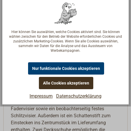
Beschreibung
MED- / SOLAS-Zulassung und GL-Zertifizierung nach
ISO 25862, IEC 60945 für die Peilscheibe mit
Hier können Sie auswählen, welche Cookies aktiviert sind. Sie können
Kardanik (siehe weiter unten auf dieser Seite unter
wählen zwischen für den Betrieb der Website erforderlichen Cookies und
"Downloads & Informationen").
zusätzlichen Marketing-Cookies. Wenn Sie alle Cookies auswählen,
sammeln wir Daten für die Analyse und das Aussteuern von
Werbekampagnen.
Die
Peilscheibe wird auf (Stahl-)Schiffen für
Seitenpeilungen genutzt. Die drehbare Gradscheibe
aus Messing hat einen Skalendurchmesser von 140
Nur funktionale Cookies akzeptieren
bzw. 160 mm und eine vollkreisige Gradmarkierung.
Diese kann arretiert werden, um den Kompasskurs
Alle Cookies akzeptieren
einzustellen.
Impressum
Datenschutzerklärung
Zum Peilen dient ein objektseitig einschwenkbares
Fadenvisier sowie ein beobachterseitig festes
Schlitzvisier. Außerdem ist ein Schattenstift zum
Einstecken ins Zentrumstück im Lieferumfang
enthalten. Zwei Decksschuhe ermöglichen die