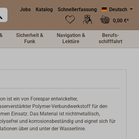
Jobs
Katalog
Schnellerfassung
Deutsch
0,00 €*
&
Sicherheit &
Navigation &
Berufs-
Funk
Lektüre
schifffahrt
on ist ein von Forespar entwickelter,
aserverstärkter Polymer-Verbundwerkstoff für den
imen Einsatz. Das Material ist nichtmetallisch,
rolysefrei und korrosionsbeständig und eignet sich für
llationen über und unter der Wasserlinie.