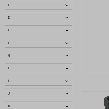
C
D
E
F
G
H
I
J
K