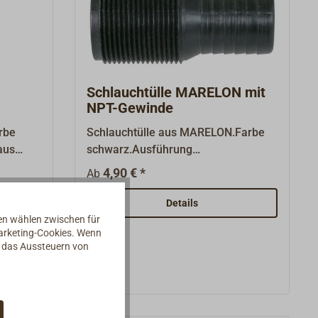
Schlauchtülle MARELON mit
NPT-Gewinde
rbe
Schlauchtülle aus MARELON.Farbe
aus
schwarz.Ausführung
rktem
gerade.Amerikanisches NPT -
4,90 € *
Ab
ist
Gewinde, nicht mit Standard BSP-
Gewinde kompatibel. *** Armaturen
Details
d damit
aus MARELON ***: Hergestellt in den
nen wählen zwischen für
Marketing-Cookies. Wenn
USA aus hochfestem,
d das Aussteuern von
.
glasfaserverstärktem
n Öl,
Spezialkunststoff. MARELON ist
absolut beständig gegen
. und
elektrolytische Korrosion und damit