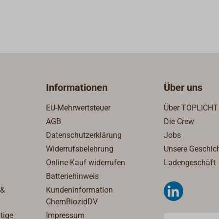
he Korrosion und damit
Spezialkunststoff.MARELON i
t geeignet für
absolut beständig gegen
nd Stahlrümpfe.
elektrolytische Korrosion un
beständig gegen Öl,
besonders gut geeignet für
lien und Seewasser.
Aluminium- und
 U.L. und A.B.Y.C.
Stahlrümpfe.MARELON ist be
reich -40° bis +80°.
gegen Öl, Diesel, Fäkalien un
Seewasser.Geprüft durch U.L
Informationen
Über uns
A.B.Y.C. Temperaturbereich -
+80°.Achtung: Amerikanisch
EU-Mehrwertsteuer
Über TOPLICHT
Gewinde entspricht nicht dem
AGB
Die Crew
uns gebräuchlichen Standar
Datenschutzerklärung
Jobs
Gewinde und ist nicht mit di
Widerrufsbelehrung
Unsere Geschic
kompatibel!
Online-Kauf widerrufen
Ladengeschäft
Batteriehinweis
 &
Kundeninformation
ChemBiozidDV
tige
Impressum