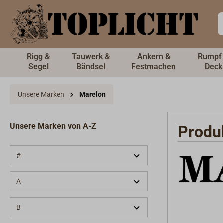
inhalt springen
Rigg &
Tauwerk &
Ankern &
Rumpf
Segel
Bändsel
Festmachen
Deck
Unsere Marken
Marelon
Unsere Marken von A-Z
Produ
#
A
B