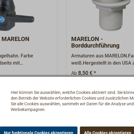
n MARELON
MARELON -
Borddurchführung
elhahn. Farbe
Armaturen aus MARELON.Fa
dseits mit
weiß.Hergestellt in den USA 
e. Armaturen aus
hochfestem, glasfaserverstä
8,50 € *
Ab
gestellt in den USA
Spezialkunststoff. MARELON 
tem,
absolut beständig gegen
Details
Details
stärktem
elektrolytische Korrosion un
Hier können Sie auswählen, welche Cookies aktiviert sind. Sie kön
den Betrieb der Website erforderlichen Cookies und zusätzlichen 
stoff.MARELON ist
besonders gut geeignet für
Sie alle Cookies auswählen, sammeln wir Daten für die Analyse un
ändig gegen
Aluminium- und Stahlrümpfe
Werbekampagnen.
he Korrosion und damit
MARELON ist beständig gege
t geeignet für
Diesel, Fäkalien und
und
Seewasser.Geprüft durch U.L
Nur funktionale Cookies akzeptieren
Alle Cookies akzeptieren