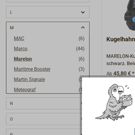
L
M
MAC
(6)
Kugelhah
Marco
(44)
MARELON-Kug
Marelon
(6)
schwarz. Bei
Maritime Booster
(3)
Innengewind
45,80 € *
Ab
MARELON: Her
Martin Signale
(3)
aus hochfes
Meteograf
(1)
glasfaserver
Spezialkunst
Mirka
(4)
N
absolut best
MMB
(5)
elektrolytisc
O
MORAKNIV
(1)
besonders gu
Aluminium- 
Mozart
(1)
P