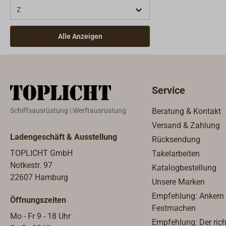
elektrolytisc
Z
besonders gu
Aluminium- u
MARELON ist 
Alle Anzeigen
Diesel, Fäka
Geprüft durch
Temperaturbe
Service
Schiffsausrüstung | Werftausrüstung
Beratung & Kontakt
Versand & Zahlung
Ladengeschäft & Ausstellung
Rücksendung
TOPLICHT GmbH
Takelarbeiten
Notkestr. 97
Katalogbestellung
22607 Hamburg
Unsere Marken
Empfehlung: Ankern
Öffnungszeiten
Festmachen
Mo - Fr 9 - 18 Uhr
Empfehlung: Der rich