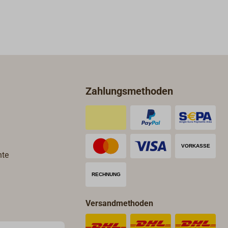
st
elektrolytische Korrosion und damit
besonders gut geeignet für
d damit
Aluminium- und
Stahlrümpfe.MARELON ist beständig
gegen Öl, Diesel, Fäkalien und
ständig
Seewasser.Geprüft durch U.L. und
d
A.B.Y.C. Temperaturbereich -40° bis
. und
+80°.
Zahlungsmethoden
40° bis
es NPT -
 bei
d-BSP-
esem
hte
Versandmethoden