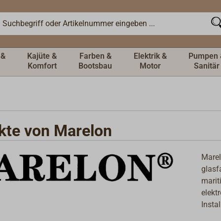
 &
Kajüte &
Farben &
Elektrik &
Pumpen 
Komfort
Bootsbau
Motor
Sanitär
kte von Marelon
Marel
glasf
marit
elekt
Insta