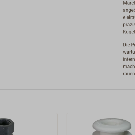
Marel
angeb
elekt
präzi
Kugel
Die P
wartu
inter
mache
raue