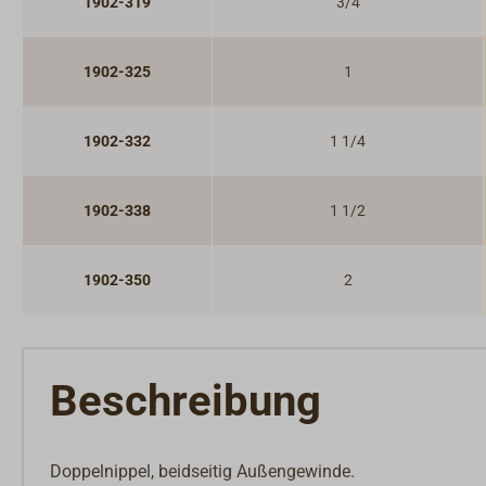
1902-319
3/4
1902-325
1
1902-332
1 1/4
1902-338
1 1/2
1902-350
2
Beschreibung
Doppelnippel, beidseitig Außengewinde.