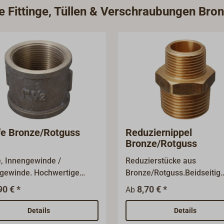
ie Fittinge, Tüllen & Verschraubungen Bro
e Bronze/Rotguss
Reduziernippel
Bronze/Rotguss
, Innengewinde /
Reduzierstücke aus
gewinde. Hochwertige
Bronze/Rotguss.Beidseitig
nge aus Bronze/Rotguss.Die
Außengewinde BSP
90 € *
8,70 € *
Ab
rößen sind
(Gewindegrößen sind
degrößen (BSP) und
Nenngrößen, nicht
Details
Details
chnen nicht den
Durchmesser).