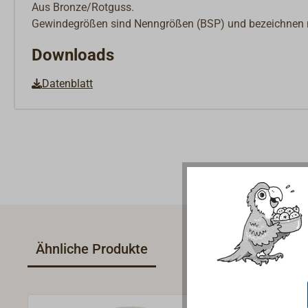
Aus Bronze/Rotguss.
Gewindegrößen sind Nenngrößen (BSP) und bezeichnen 
Downloads
Datenblatt
Ähnliche Produkte