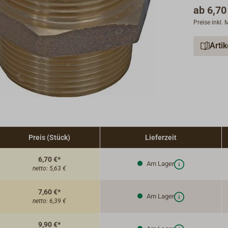
ab
6,70
Preise inkl.
Arti
Preis (Stück)
Lieferzeit
6,70 €*
Am Lager
netto:
5,63 €
7,60 €*
Am Lager
netto:
6,39 €
9,90 €*