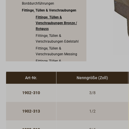
Borddurchführungen
Fittinge, Tüllen & Verschraubungen
Fittinge, Tüllen &
Verschraubungen Bronze /
Rotguss
Fittinge, Tüllen &
Verschraubungen Edelstahl
Fittinge, Tüllen &
Verschraubungen Messing
Fittinge, Tüllen &
Verschraubungen Kunststoff
Kugelhähne & Ventile
Art-Nr.
Nenngröße (Zoll)
Rückschlagventile & Saugkörbe
Leck- und Rohrstopfen
1902-310
3/8
Dichtungsmaterial
Lenzstopfen & Cockpitabflüsse
Pumpen
1902-313
1/2