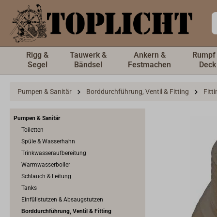
inhalt springen
Rigg &
Tauwerk &
Ankern &
Rumpf
Segel
Bändsel
Festmachen
Deck
Pumpen & Sanitär
Borddurchführung, Ventil & Fitting
Fitt
Pumpen & Sanitär
Toiletten
Spüle & Wasserhahn
Trinkwasseraufbereitung
Warmwasserboiler
Schlauch & Leitung
Tanks
Einfüllstutzen & Absaugstutzen
Borddurchführung, Ventil & Fitting