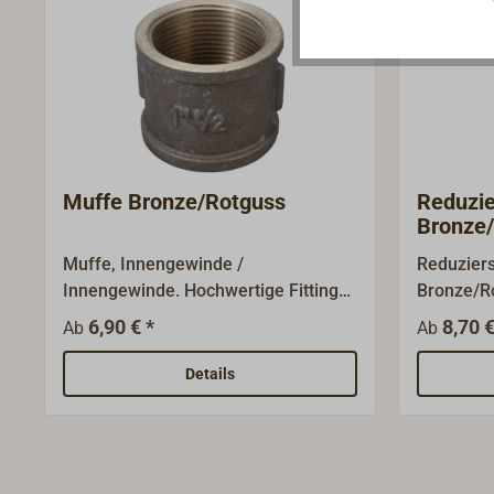
Muffe Bronze/Rotguss
Reduzie
Bronze
Muffe, Innengewinde /
Reduzier
Innengewinde. Hochwertige Fittinge
Bronze/Ro
aus Bronze/Rotguss.Die Nenngrößen
Außenge
6,90 € *
8,70 €
Ab
Ab
sind Gewindegrößen (BSP) und
(Gewinde
bezeichnen nicht den
nicht Dur
Details
Gewindedurchmesser.