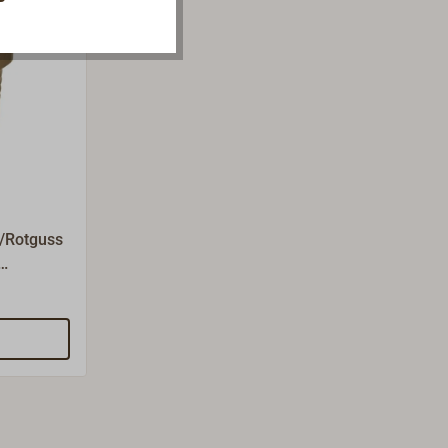
e
/Rotguss
degröße
er