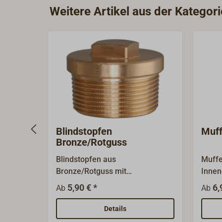
Weitere Artikel aus der Kategor
Blindstopfen
Muff
Bronze/Rotguss
Blindstopfen aus
Muffe
Bronze/Rotguss mit
Innen
Außengewinde.Die Nenngrößen
Fitti
5,90 € *
6,
Ab
Ab
sind Gewindegrößen (BSP) und
Nenng
bezeichnen nicht den
Gewin
Details
Gewindedurchmesser.
bezei