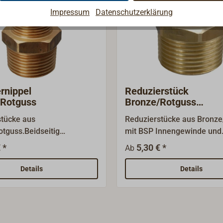
Impressum
Datenschutzerklärung
rnippel
Reduzierstück
/Rotguss
Bronze/Rotguss
Innen-/Außengewind
stücke aus
Reduzierstücke aus Bronze
tguss.Beidseitig
mit BSP Innengewinde und
winde BSP
Außengewinde (die Gewin
 *
5,30 € *
Ab
größen sind Nenngrößen,
ist eine Nenngröße, nicht d
chmesser).
Durchmesser).
Details
Details