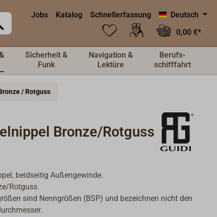
Jobs
Katalog
Schnellerfassung
Deutsch
0,00 €*
&
Sicherheit &
Navigation &
Berufs-
Funk
Lektüre
schifffahrt
Bronze / Rotguss
elnippel Bronze/Rotguss
pel, beidseitig Außengewinde.
ze/Rotguss.
rößen sind Nenngrößen (BSP) und bezeichnen nicht den
urchmesser.