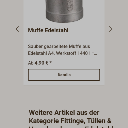
Muffe Edelstahl
Dopp
Sauber gearbeitete Muffe aus
Saube
Edelstahl A4, Werkstoff 14401 =
aus E
AISI 316). Die angegebene
säuref
4,90 € *
4,
Ab
Ab
Gewindegröße in BSP ist die
Die a
Nenngröße und entspricht nicht
BSP i
Details
dem Gewindedurchmesser.
entsp
Gewin
Weitere Artikel aus der
Kategorie Fittinge, Tüllen &