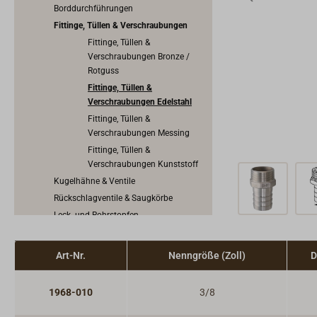
Borddurchführungen
Fittinge, Tüllen & Verschraubungen
Fittinge, Tüllen &
Verschraubungen Bronze /
Rotguss
Fittinge, Tüllen &
Verschraubungen Edelstahl
Fittinge, Tüllen &
Verschraubungen Messing
Fittinge, Tüllen &
Verschraubungen Kunststoff
Kugelhähne & Ventile
Rückschlagventile & Saugkörbe
Leck- und Rohrstopfen
Dichtungsmaterial
Lenzstopfen & Cockpitabflüsse
Art-Nr.
Nenngröße (Zoll)
D
Pumpen
1968-010
3/8