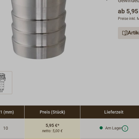
Gewinded
ab
5,95
Preise inkl.
Arti
1 (mm)
Preis (Stück)
Lieferzeit
5,95 €*
10
Am Lager
netto:
5,00 €