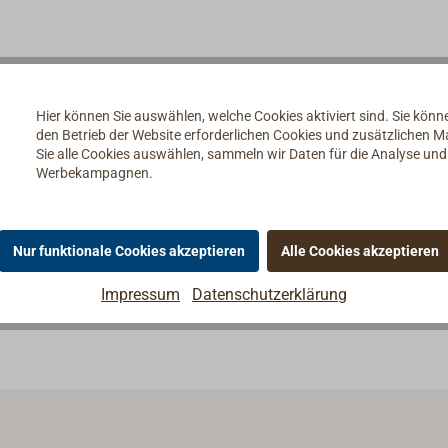
er- und säurefest, A4, 1.4401 = AISI 316).
Hier können Sie auswählen, welche Cookies aktiviert sind. Sie kön
den Betrieb der Website erforderlichen Cookies und zusätzlichen 
Sie alle Cookies auswählen, sammeln wir Daten für die Analyse un
cht den Gewindedurchmesser.
Werbekampagnen.
Nur funktionale Cookies akzeptieren
Alle Cookies akzeptieren
Impressum
Datenschutzerklärung