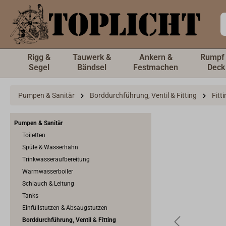
inhalt springen
Rigg &
Tauwerk &
Ankern &
Rumpf
Segel
Bändsel
Festmachen
Deck
Pumpen & Sanitär
Borddurchführung, Ventil & Fitting
Fitt
Pumpen & Sanitär
Toiletten
Spüle & Wasserhahn
Trinkwasseraufbereitung
Warmwasserboiler
Schlauch & Leitung
Tanks
Einfüllstutzen & Absaugstutzen
Borddurchführung, Ventil & Fitting