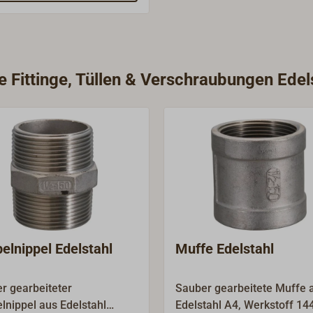
sonders geeignet zur
montage an Bord.Typ
TY. Mit breitem Band.
e Fittinge, Tüllen & Verschraubungen Edel
elnippel Edelstahl
Muffe Edelstahl
r gearbeiteter
Sauber gearbeitete Muffe 
lnippel aus Edelstahl
Edelstahl A4, Werkstoff 14