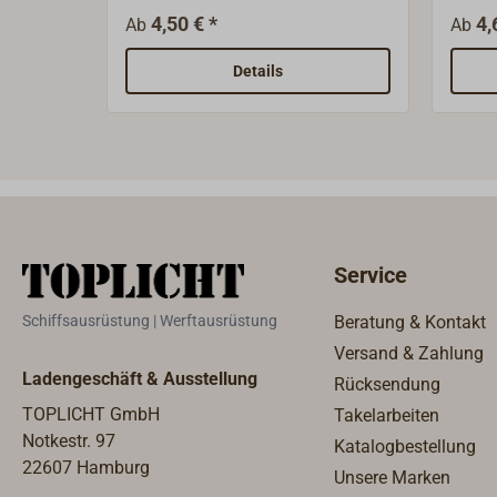
Edelstahl.Edelstahl A4, Werkstoff
(seew
4,50 € *
4,
Ab
Ab
1.4401 = AISI 316). Die
1.440
angegebene Gewindegröße in
angeg
Details
BSP ist die Nenngröße und
BSP i
entspricht nicht dem
entsp
Gewindedurchmesser.
Gewi
Service
Schiffsausrüstung | Werftausrüstung
Beratung & Kontakt
Versand & Zahlung
Ladengeschäft & Ausstellung
Rücksendung
TOPLICHT GmbH
Takelarbeiten
Notkestr. 97
Katalogbestellung
22607 Hamburg
Unsere Marken