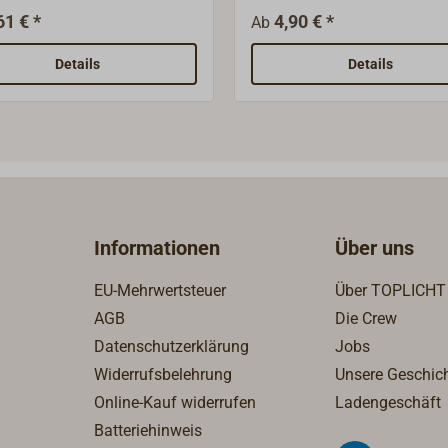
asser- und säurefest, A4,
AISI 316). Die angegebene
61 € *
4,90 € *
Ab
1 = AISI 316). Die
Gewindegröße in BSP ist di
ebene Gewindegröße in
Nenngröße und entspricht n
Details
Details
st die Nenngröße und
dem Gewindedurchmesser.
richt nicht dem
ndedurchmesser.
Informationen
Über uns
EU-Mehrwertsteuer
Über TOPLICHT
AGB
Die Crew
Datenschutzerklärung
Jobs
Widerrufsbelehrung
Unsere Geschic
Online-Kauf widerrufen
Ladengeschäft
Batteriehinweis