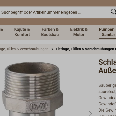
 &
Kajüte &
Farben &
Elektrik &
Pumpen 
Komfort
Bootsbau
Motor
Sanitär
inge, Tüllen & Verschraubungen
Fittinge, Tüllen & Verschraubungen 
Schla
Auße
Sauber ge
säurefest
Gewindea
Gewindefo
Die Gewin