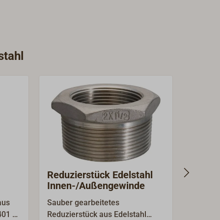
stahl
Reduzierstück Edelstahl
Schlau
Innen-/Außengewinde
mit I
aus
Sauber gearbeitetes
Sauber 
401 =
Reduzierstück aus Edelstahl
Schlauch