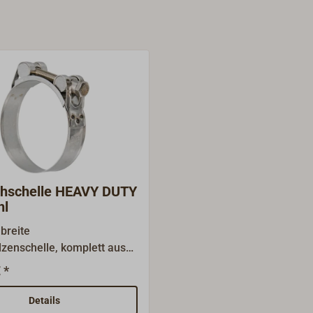
chschelle HEAVY DUTY
hl
breite
zenschelle, komplett aus
ahl.Sechskantschraube zur
 *
n Montage in schwer
ren Ecken.Aufgrund der
Details