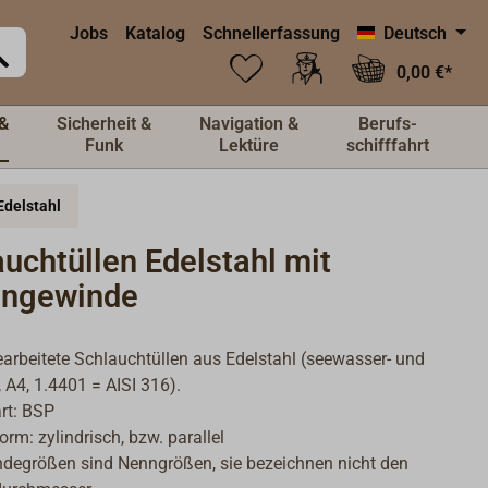
Jobs
Katalog
Schnellerfassung
Deutsch
0,00 €*
&
Sicherheit &
Navigation &
Berufs-
Funk
Lektüre
schifffahrt
Edelstahl
uchtüllen Edelstahl mit
ngewinde
arbeitete Schlauchtüllen aus Edelstahl (seewasser- und
, A4, 1.4401 = AISI 316).
rt: BSP
rm: zylindrisch, bzw. parallel
degrößen sind Nenngrößen, sie bezeichnen nicht den