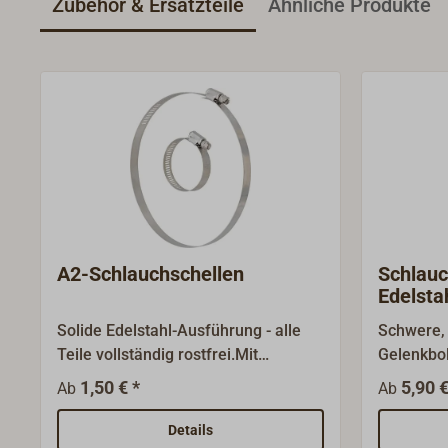
Zubehör & Ersatzteile
Ähnliche Produkte
A2-Schlauchschellen
Schlau
Edelsta
Solide Edelstahl-Ausführung - alle
Schwere, 
Teile vollständig rostfrei.Mit
Gelenkbol
Sechskantschraube für hohes
A2-Edelst
1,50 € *
5,90 €
Ab
Ab
Anzugsdrehmoment; große
einfache
Zerreißfestigkeit und Elastizität.
erreichba
Details