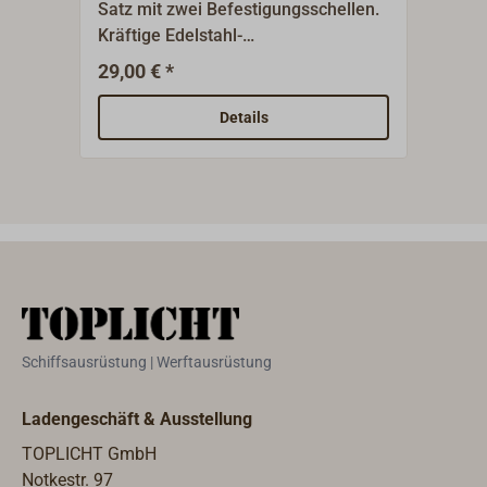
Satz mit zwei Befestigungsschellen.
Die 
Kräftige Edelstahl-
das E
Ausführung.Zubehör für
Abwä
29,00 € *
1
Ab
Handlenzpumpe 4642-...
entz
Bilg
Details
ölha
paten
das 
Ölrü
kann
minim
der 
Bordd
geei
Schiffsausrüstung | Werftausrüstung
Veru
aus d
Ladengeschäft & Ausstellung
werd
Wand
TOPLICHT GmbH
Edels
Notkestr. 97