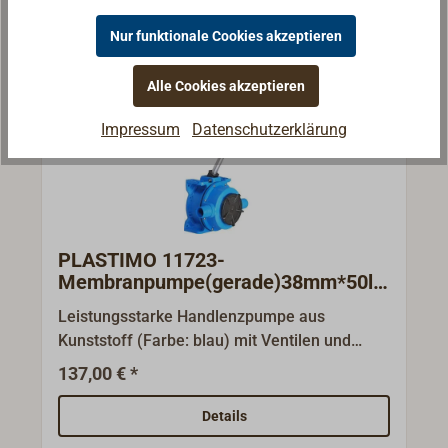
Nur funktionale Cookies akzeptieren
Alle Cookies akzeptieren
Impressum
Datenschutzerklärung
PLASTIMO 11723-
Membranpumpe(gerade)38mm*50l/
min
Leistungsstarke Handlenzpumpe aus
Kunststoff (Farbe: blau) mit Ventilen und
Membran aus ölfestem Nitrilgummi. Die
137,00 € *
Pumpe ist selbstansaugend (max. 3 m).
Integrierte gerade Schlauchanschlüsse für 38
Details
mm Schlauch.Förderleistung 50 l/min