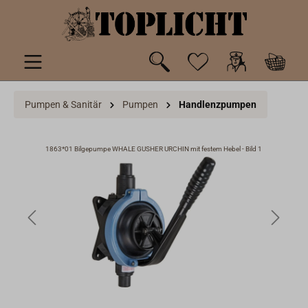
inhalt springen
Pumpen & Sanitär
Pumpen
Handlenzpumpen
1863*01 Bilgepumpe WHALE GUSHER URCHIN mit festem Hebel - Bild 1