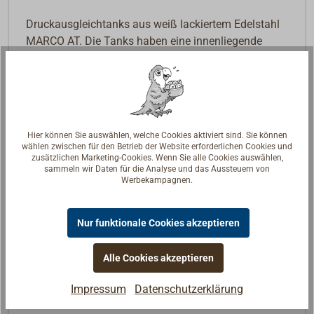
Druckausgleichtanks aus weiß lackiertem Edelstahl
MARCO AT. Die Tanks haben eine innenliegende
Gummimembran mit voreingestelltem Druckpolster
und ein "SCHRADER"-Autoventil zum Einstellen des
Drucks.
Ausgleichtanks in der Druckwasseranlage bewirken
Hier können Sie auswählen, welche Cookies aktiviert sind. Sie können
konstanten Wasserfluss bei weniger Pumpintervallen
wählen zwischen für den Betrieb der Website erforderlichen Cookies und
und geringerem Stromverbrauch.
zusätzlichen Marketing-Cookies. Wenn Sie alle Cookies auswählen,
sammeln wir Daten für die Analyse und das Aussteuern von
Werbekampagnen.
MARCO AT1
:
Stahltank weiß. Volumen 2,0 l. Anschluss 1/2"
BSP.
Nur funktionale Cookies akzeptieren
MARCO AT2
:
Stahltank weiß. Volumen 5,0 l. Anschluss 3/4"
Alle Cookies akzeptieren
BSP.
Impressum
Datenschutzerklärung
Maximaler Druck 10 bar.