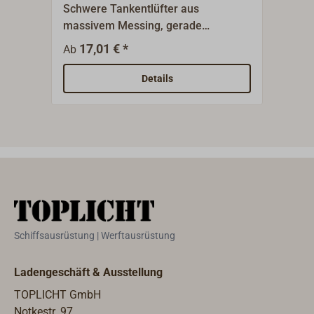
Schwere Tankentlüfter aus
Vers
massivem Messing, gerade
indus
Ausführung, mit BSP-Gewinde.
316)
17,01 € *
47,9
Ab
Schl
Entl
Details
Flam
Spri
Schr
(Wan
Schiffsausrüstung | Werftausrüstung
Ladengeschäft & Ausstellung
TOPLICHT GmbH
Notkestr. 97