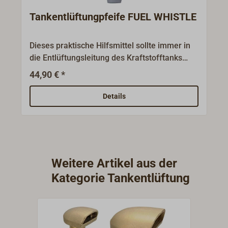
Tankentlüftungpfeife FUEL WHISTLE
Dieses praktische Hilfsmittel sollte immer in
die Entlüftungsleitung des Kraftstofftanks
eingebaut sein.Beim Tanken wird durch die
44,90 € *
entweichende Luft ein Pfeifton erzeugt, der
kurz bevor der Tank voll ist, in ein Trillern
Details
übergeht.Der Tankvorgang kann rechtzeitig
gestoppt werden, Überlaufen von Kraftstoff
und Verschmutzung der Gewässer wird
verhindert.Material:Kunststoff,beidseits mit
Schlauchanschluss 16mm,Länge 95mm.
Weitere Artikel aus der
Kategorie Tankentlüftung