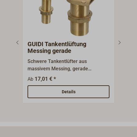
GUIDI Tankentlüftung
ROC
Messing gerade
Ede
Schwere Tankentlüfter aus
Vers
massivem Messing, gerade
(AISI
Ausführung, mit BSP-Gewinde.
Entl
17,01 € *
42,9
Ab
Flam
Spri
Details
nach
werd
Schr