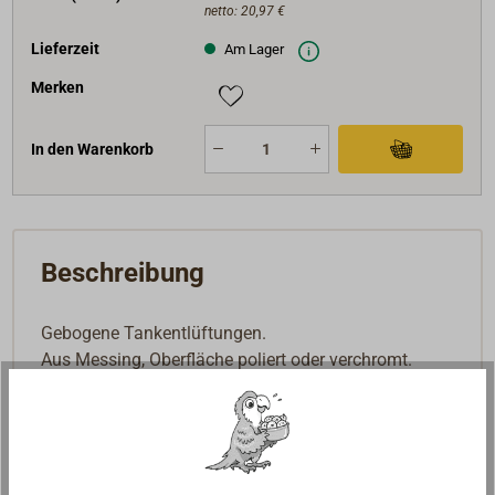
netto:
20,97 €
Lieferzeit
Am Lager
Merken
In den Warenkorb
Beschreibung
Gebogene Tankentlüftungen.
Aus Messing, Oberfläche poliert oder verchromt.
Alle Entlüftungen mit Metallsieb.
Geeignet für maximale Wandstärke 15 mm.
Für Schlauch D=16 mm.
Lieferbar mit Schlauchanschluss nach oben oder
nach unten.