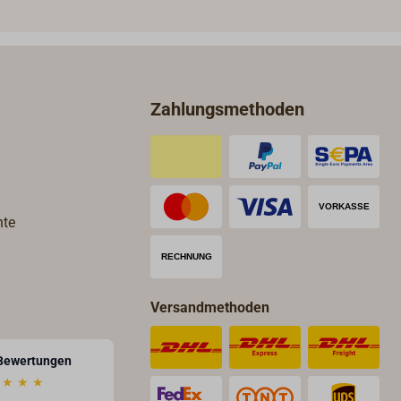
utter
gedreht werden.
Zahlungsmethoden
hte
Versandmethoden
Bewertungen
★
★
★