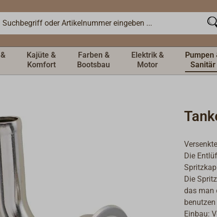
 &
Kajüte &
Farben &
Elektrik &
Pumpen 
Komfort
Bootsbau
Motor
Sanitär
Tank
Versenkte
Die Entlü
Spritzkap
Die Sprit
das man 
benutzen
Einbau: V