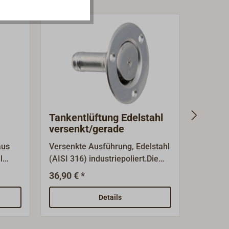
Tankentlüftung Edelstahl
Tanken
versenkt/gerade
gerad
aus
Versenkte Ausführung, Edelstahl
Tankent
l
(AISI 316) industriepoliert.Die
maximal
Entlüftungen haben ein
36,90 € *
5,75 € 
Flammschutzsieb und eine
Spritzkappe.Einbau: Von Außen
Details
mit Schrauben.Die Spritzkappe
nen
kann je nach Einbausituation