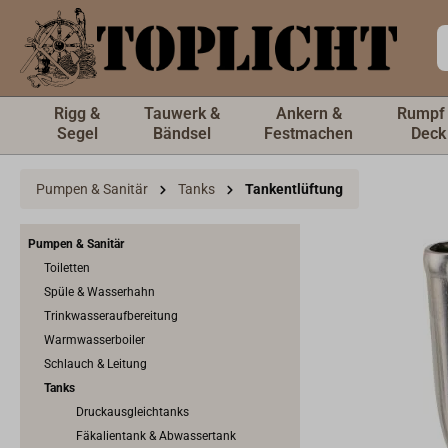
inhalt springen
Rigg &
Tauwerk &
Ankern &
Rumpf
Segel
Bändsel
Festmachen
Deck
Pumpen & Sanitär
Tanks
Tankentlüftung
Pumpen & Sanitär
Toiletten
Spüle & Wasserhahn
Trinkwasseraufbereitung
Warmwasserboiler
Schlauch & Leitung
Tanks
Druckausgleichtanks
Fäkalientank & Abwassertank