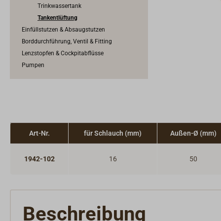
Trinkwassertank
Tankentlüftung
Einfüllstutzen & Absaugstutzen
Borddurchführung, Ventil & Fitting
Lenzstopfen & Cockpitabflüsse
Pumpen
Art-Nr.
für Schlauch (mm)
Außen-Ø (mm)
1942-102
16
50
Beschreibung