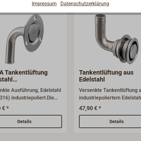
Impressum
Datenschutzerklärung
 Tankentlüftung
Tankentlüftung aus
stahl
Edelstahl
enkt/gebogen
nkte Ausführung, Edelstahl
Versenkte Tankentlüftung 
316) industriepoliert.Die
industriepoliertem Edelstah
ftungen haben ein
(AISI 316) mit 19mm
 € *
47,90 € *
schutzsieb und eine
Schlauchdurchmesser.Die
zkappe.Die Spritzkappe
Entlüftungen haben ein
Details
Details
je nach Einbausituation
Flammschutzsieb und eine
ht werden.Einbau: Von
Spritzkappe.Einbau: Von in