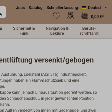
Jobs
Katalog
Schnellerfassung
Deutsch
0,00 €*
&
Sicherheit &
Navigation &
Berufs-
Funk
Lektüre
schifffahrt
entlüftung versenkt/gebogen
 Ausführung, Edelstahl (AISI 316) industriepoliert.
ftungen haben ein Flammschutzsieb und eine
pe.
zkappe kann je nach Einbausituation gedreht werden, so
den Schlauchanschluß in jeder gewünschten Position
 kann.
on Außen verdeckt von innen mit Gegenbügel und zwei