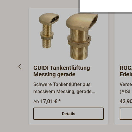
GUIDI Tankentlüftung
ROCA
Messing gerade
Edel
vers
Schwere Tankentlüfter aus
Verse
massivem Messing, gerade
(AISI 
Ausführung, mit BSP-Gewinde.
Entlü
17,01 € *
42,90
Ab
Flamm
Sprit
Details
kann 
gedre