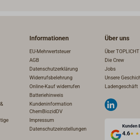
 mit Schrauben.
mit Schraubgewinde und M
(Wandstärke max.15mm).
Informationen
Über uns
EU-Mehrwertsteuer
Über TOPLICHT
AGB
Die Crew
Datenschutzerklärung
Jobs
Widerrufsbelehrung
Unsere Geschic
Online-Kauf widerrufen
Ladengeschäft
Batteriehinweis
 &
Kundeninformation
ChemBiozidDV
tige
Impressum
Kunden 
Datenschutzeinstellungen
4.6
★
★