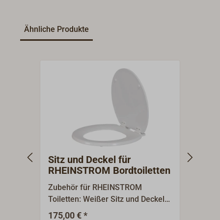
Ähnliche Produkte
Sitz und Deckel für
Druck
RHEINSTROM Bordtoiletten
RHEI
oder
Zubehör für RHEINSTROM
Die Dr
Toiletten: Weißer Sitz und Deckel
RHEIN
(groß).Passend für alle
hat ei
175,00 € *
51,90