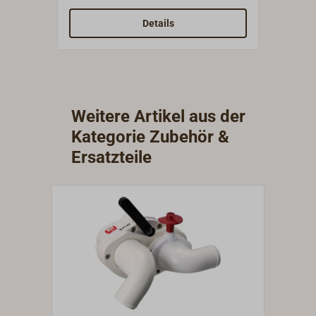
RHEINSTROM Toiletten.
RHEIN
geeign
Details
Toilet
Weitere Artikel aus der
Kategorie Zubehör &
Ersatzteile