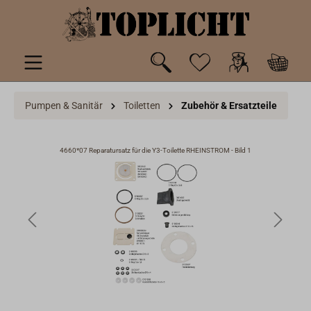
inhalt springen
Pumpen & Sanitär
Toiletten
Zubehör & Ersatzteile
4660*07 Reparatursatz für die Y3-Toilette RHEINSTROM - Bild 1