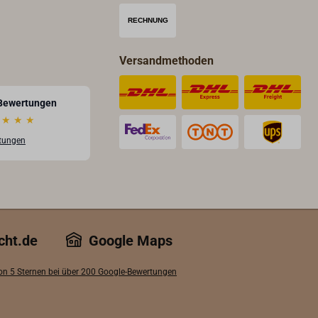
iner
mpe
Versandmethoden
lter
Bewertungen
rung
★
★
★
ung.
rtungen
 x
50
 /
cht.de
Google Maps
hlen
von 5 Sternen bei über 200 Google-Bewertungen
Quiet
erem