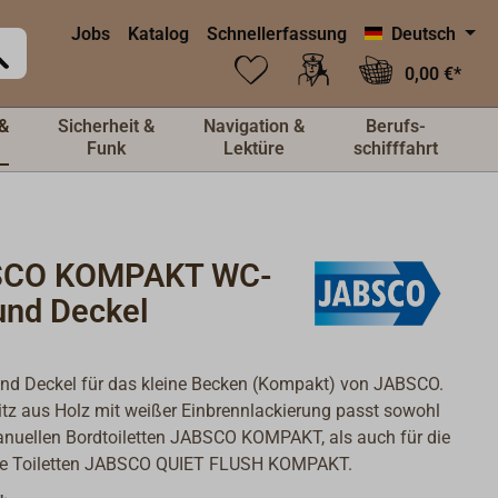
Jobs
Katalog
Schnellerfassung
Deutsch
0,00 €*
&
Sicherheit &
Navigation &
Berufs-
Funk
Lektüre
schifffahrt
SCO KOMPAKT WC-
und Deckel
nd Deckel für das kleine Becken (Kompakt) von JABSCO.
tz aus Holz mit weißer Einbrennlackierung passt sowohl
anuellen Bordtoiletten JABSCO KOMPAKT, als auch für die
che Toiletten JABSCO QUIET FLUSH KOMPAKT.