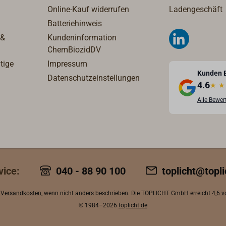
hergestellt wurden. Die
Online-Kauf widerrufen
Ladengeschäft
Pumpeinheit besteht aus e
Batteriehinweis
eingebauten Zerhackerpu
 &
Kundeninformation
und Ansaugpumpe für das
ChemBiozidDV
Spülwasser. Die Bedienung
tige
Impressum
geschieht mittels Drehscha
Kunden 
Datenschutzeinstellungen
am Kopf der Einheit. Liefe
4.6
★
★
anschlussfertig mit Sicher
Alle Bewe
Seewasserfilter im
Lieferumfang.Höhe x Breite
Tiefe: 270 mm x 87 mm x1
mm Gewicht : 3,3 kg 12 Volt
25AWenn hoher
Bedienungskomfort und
vice:
040 - 88 90 100
toplicht@topli
geräuscharmer Betrieb
angestrebt werden, empfe
.
Versandkosten
, wenn nicht anders beschrieben. Die TOPLICHT GmbH erreicht
4,6 
wir die modernen JABSCO 
© 1984–2026
toplicht.de
Flush E2 Toiletten aus uns
Sortiment.