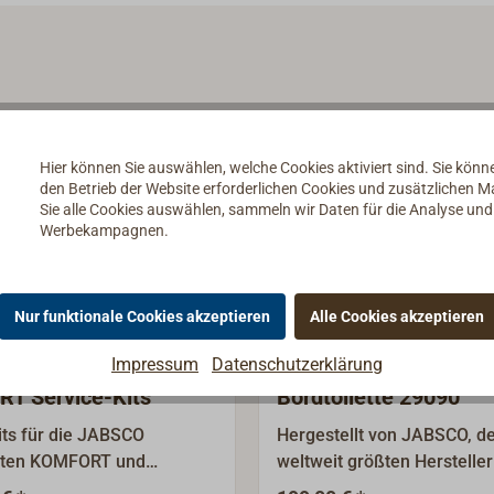
Hier können Sie auswählen, welche Cookies aktiviert sind. Sie kön
den Betrieb der Website erforderlichen Cookies und zusätzlichen 
Sie alle Cookies auswählen, sammeln wir Daten für die Analyse un
Werbekampagnen.
Nur funktionale Cookies akzeptieren
Alle Cookies akzeptieren
Impressum
Datenschutzerklärung
 KOMPAKT /
JABSCO KOMPAKT
T Service-Kits
Bordtoilette 29090
its für die JABSCO
Hergestellt von JABSCO, 
etten KOMFORT und
weltweit größten Hersteller
 Bitte beachten Sie das
kleine Bordtoiletten -