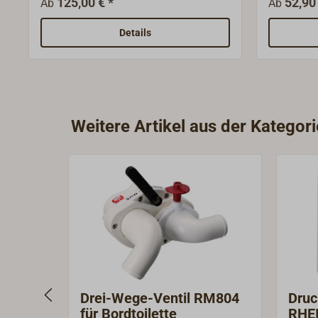
125,00 € *
52,90 
Ab
Ab
Einbrennlakierung passt sowohl für
Herstellu
die manuellen Bordtoiletten JABSCO
Details
KOMFORT, als auch für die
elektrischen Toiletten JABSCO
QUIET FLUSH KOMFORT.
Weitere Artikel aus der Kategori
Drei-Wege-Ventil RM804
Druc
für Bordtoilette
RHEI