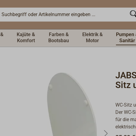
 &
Kajüte &
Farben &
Elektrik &
Pumpen 
Komfort
Bootsbau
Motor
Sanitär
JAB
Sitz 
WC-Sitz u
Der WC-Si
für die m
elektris