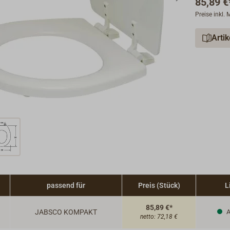
85,89 €
Preise inkl.
Arti
passend für
Preis (Stück)
L
85,89 €*
JABSCO KOMPAKT
A
netto:
72,18 €