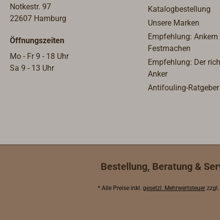
abgebildete Toilettenpumpe
Notkestr. 97
Katalogbestellung
gehört nicht zum Lieferumfang
22607 Hamburg
Unsere Marken
Empfehlung: Ankern
Öffnungszeiten
Festmachen
Mo - Fr 9 - 18 Uhr
Empfehlung: Der rich
Sa 9 - 13 Uhr
Anker
Antifouling-Ratgeber
Bestellung, Beratung & Ser
* Alle Preise inkl.
gesetzl. Mehrwertsteuer
zzgl