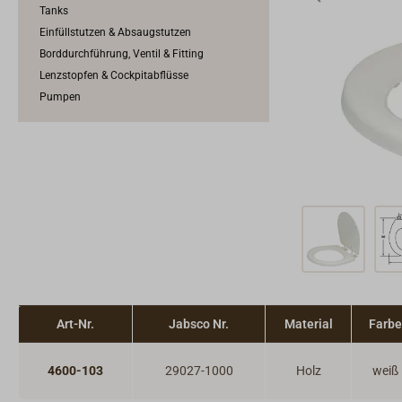
Tanks
Einfüllstutzen & Absaugstutzen
Borddurchführung, Ventil & Fitting
Lenzstopfen & Cockpitabflüsse
Pumpen
Art-Nr.
Jabsco Nr.
Material
Farbe
4600-103
29027-1000
Holz
weiß