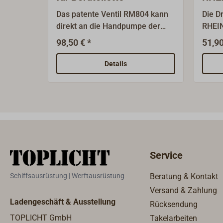
oder
Das patente Ventil RM804 kann
Die D
direkt an die Handpumpe der
RHEI
Bordtoilette angeflanscht werden
hat e
98,50 € *
51,90
und ermöglicht drei
RHEIN
Funktionen:Pumpen nach
geeig
Details
außenbordsPumpen in den
Toilet
Fäkalientank undEntleeren des
Fäkalientanks mit der
Handpumpe der
Toilette.Hergestellt aus weißem
Kunststoff/ABS. Die Abgänge für
38mm-Schlauchanschluss sind
Service
gewinkelt und individuell
einstellbar.Lieferung mit
Schiffsausrüstung | Werftausrüstung
Beratung & Kontakt
Handverschluss-Stopfen für das
Versand & Zahlung
Toilettenbecken.Passend für alle
Ladengeschäft & Ausstellung
Rücksendung
gängigen Bordtoiletten (JABSCO,
RM, u. a.).Hinweis: Die
TOPLICHT GmbH
Takelarbeiten