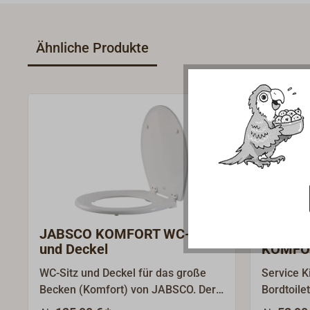
Ähnliche Produkte
JABSCO KOMFORT WC-Sitz
JABSCO
und Deckel
KOMFOR
WC-Sitz und Deckel für das große
Service K
Becken (Komfort) von JABSCO. Der
Bordtoil
WC-Sitz aus Holz mit weißer
KOMPACT.