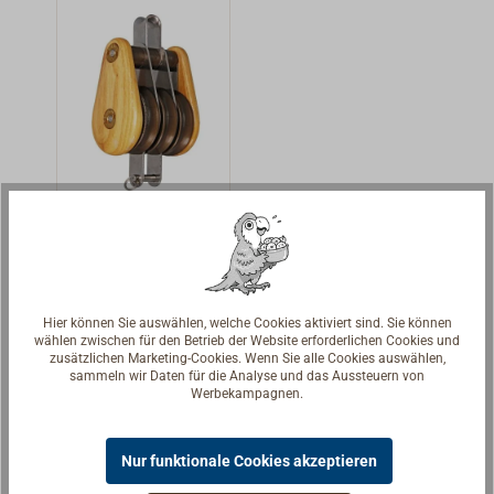
BARTON-
beiden BARTON-
Seilscheiben aus
Seilscheiben aus
ACETAL haben
ACETAL haben
große, im
große, im
Aussenring
Aussenring
laufende
laufende
Kugellager aus
Kugellager aus
DELRIN,
DELRIN,
3-scheibiger
wodurch die Last
wodurch die Last
kugelgelagert
in alle
in alle
er BARTON
Moderner
Richtungen auf
Richtungen auf
Holzblock
Kugellager-Block
eine
eine
Hier können Sie auswählen, welche Cookies aktiviert sind. Sie können
mit Holzgehäuse
größtmögliche
größtmögliche
wählen zwischen für den Betrieb der Website erforderlichen Cookies und
181,00 € *
Ab
zusätzlichen Marketing-Cookies. Wenn Sie alle Cookies auswählen,
aus lackierter
Anzahl von
Anzahl von
sammeln wir Daten für die Analyse und das Aussteuern von
Esche für
Kugeln verteilt
Details
Kugeln verteilt
Werbekampagnen.
leichtlaufende
wird. Diese
wird. Diese
Fallen und
leichtlaufenden
leichtlaufenden
Nur funktionale Cookies akzeptieren
Schoten.Die drei
Blöcke haben
Blöcke haben
BARTON-