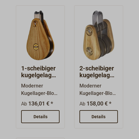
1-scheibiger
2-scheibiger
kugelgelagert
kugelgelagert
er BARTON
er BARTON
Moderner
Moderner
Holzblock
Holzblock
Kugellager-Block
Kugellager-Block
mit Holzgehäuse
mit Holzgehäuse
136,01 € *
158,00 € *
Ab
Ab
aus lackierter
aus lackierter
Esche für
Esche für
Details
Details
leichtlaufende
leichtlaufende
Fallen und
Fallen und
Schoten.Die
Schoten.Die