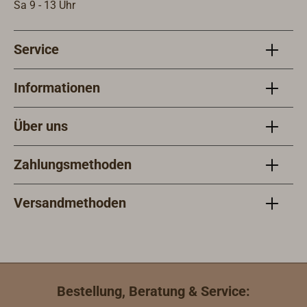
und können mit
Sa 9 - 13 Uhr
jedem Öl- und
1K-Lacksystem
Service
weiterbehandelt
werden. Die
Nutzlast
Informationen
(Arbeitslast)
entspricht max
Über uns
1/4 der
angegebenen
Zahlungsmethoden
Bruchlast (BRL).
Versandmethoden
Bestellung, Beratung & Service: