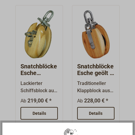
Snatchblöcke
Snatchblöcke
Esche
Esche geölt /
lackiert/Edels
Edelstahl
Lackierter
Traditioneller
tahl
Schiffsblock aus
Klappblock aus
Eschenholz, als
geöltem
219,00 € *
228,00 € *
Ab
Ab
aufklappbarer
Eschenholz, mit
Snatchblock.Mit
Wirbelauge.
Details
Details
Wirbelauge aus
Beschläge aus
poliertem
Edelstahl
Edelstahl.
(AISI316) mit