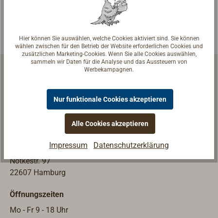
Seilscheibe aus
matt gestrahlter
weißem
Oberfläche, die
Polyamid (auf
den Eindruck
Hier können Sie auswählen, welche Cookies aktiviert sind. Sie können
Wunsch aus
einer
wählen zwischen für den Betrieb der Website erforderlichen Cookies und
zusätzlichen Marketing-Cookies. Wenn Sie alle Cookies auswählen,
Tufnol
Feuerverzinkung
sammeln wir Daten für die Analyse und das Aussteuern von
erhältlich).Mit
vermittelt.
Werbekampagnen.
einer Patent-
Seilscheiben aus
Edelstahl-Achse,
hochfestem,
Nur funktionale Cookies akzeptieren
die besonders
selbstschmieren
Schiffsausrüstung | Werftausrüstung
wartungsfreundli
den, schwarzen
Alle Cookies akzeptieren
ch nur mit einer
ERTACETAL-
Ladengeschäft & Ausstellung
Schraube
Kunststoff. Die
Impressum
Datenschutzerklärung
TOPLICHT GmbH
gesichert ist.
verleimten und
Notkestr. 97
verschraubten
22607 Hamburg
Holzgehäuse
sind in Tungöl
Öffnungszeiten
(chinesisches
Holzöl) getaucht
Mo - Fr 9 - 18 Uhr