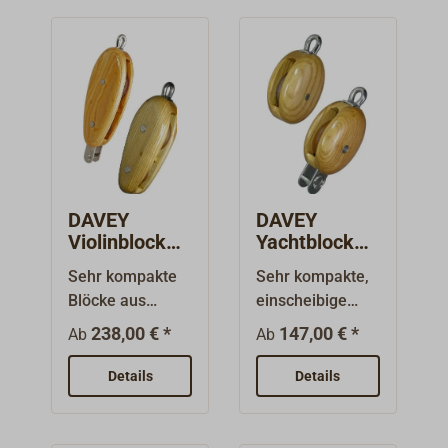
DAVEY
DAVEY
Violinblock
Yachtblock
Esche,
Esche,
Sehr kompakte
Sehr kompakte,
Tufnolscheib
Tufnolscheib
Blöcke aus
einscheibige
e, 1-scheibig
e 1-scheibig
lackierter Esche
Blöcke aus
238,00 € *
147,00 € *
Ab
Ab
mit
lackierter Esche
Tufnolscheibe
mit
Details
Details
aus der Serie
Tufnolscheibe
des britischen
aus der Serie
Traditionshause
des britischen