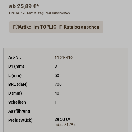
vernieteter Achse.
ab
25,89 €*
Gleitlager-Blöcke, bei SELDEN PBB
Preise inkl. MwSt. zzgl. Versandkosten
(PlainBearingBlock) genannt, sind besonders geeignet
für hohe statische Lasten, z. B. für Fallen,
Artikel im TOPLICHT-Katalog ansehen
Schotumlenkungen und Baumniederholer.
Die maximale Arbeitslast beträgt 50% der
angegebenen Bruchlast.
Art-Nr.
1154-410
Der Wirbelschäkel kann per Knopfdruck in zwei
D1 (mm)
8
Positionen arretiert werden.
L (mm)
50
BRL (daN)
700
Die Blöcke sind auch mit Schotklemme lieferbar.
D (mm)
40
Scheiben
1
Ausführung
-
29,50 €*
Preis (Stück)
netto:
24,79 €