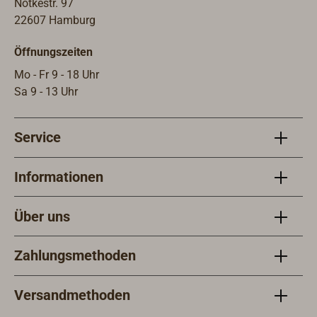
angegeben, für den der Block
Notkestr. 97
optimal geeignet
22607 Hamburg
ist.Befestigungsbolzen oder -
Öffnungszeiten
schrauben sind im Lieferumfang
nicht enthalten.
Mo - Fr 9 - 18 Uhr
Sa 9 - 13 Uhr
Service
Informationen
Über uns
Zahlungsmethoden
Versandmethoden