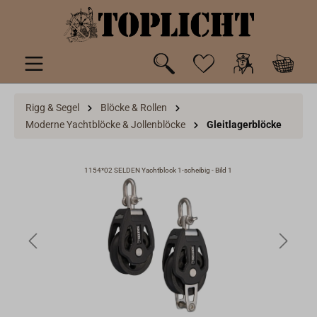
inhalt springen
Rigg & Segel
Blöcke & Rollen
Moderne Yachtblöcke & Jollenblöcke
Gleitlagerblöcke
1154*02 SELDEN Yachtblock 1-scheibig - Bild 1