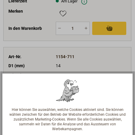
Lieferzeit
Am Lager
Merken
In den Warenkorb
Art-Nr.
1154-711
D1 (mm)
14
L (mm)
100
BRL (daN)
3000
D (mm)
70
Scheiben
1
Hier können Sie auswählen, welche Cookies aktiviert sind. Sie können
Ausführung
mit Hundsfott
wählen zwischen für den Betrieb der Website erforderlichen Cookies und
zusätzlichen Marketing-Cookies. Wenn Sie alle Cookies auswählen,
87,91 €*
Preis (Stück)
sammeln wir Daten für die Analyse und das Aussteuern von
netto:
73,87 €
Werbekampagnen.