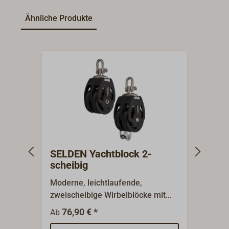
Ähnliche Produkte
SELDEN Yachtblock 2-
SELD
scheibig
sche
Moderne, leichtlaufende,
Moder
zweischeibige Wirbelblöcke mit
dreis
Gleitlager, entwickelt vom
Gleitl
76,90 € *
10
Ab
Ab
schwedischen Mastenbauer
schwe