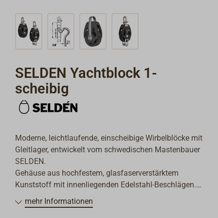
SELDEN Yachtblock 1-
scheibig
Moderne, leichtlaufende, einscheibige Wirbelblöcke mit
Gleitlager, entwickelt vom schwedischen Mastenbauer
SELDEN.
Gehäuse aus hochfestem, glasfaserverstärktem
Kunststoff mit innenliegenden Edelstahl-Beschlägen.
Seilscheibe aus hochfestem ACETAL (D=70 mm und
mehr Informationen
80 mm mit reibungsarmen TEFLON-Gleitlager) mit