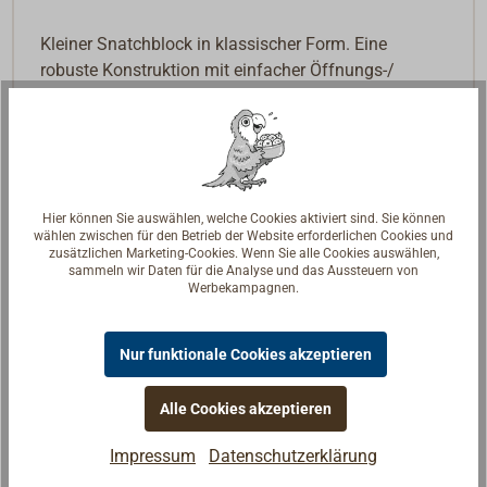
Kleiner Snatchblock in klassischer Form. Eine
robuste Konstruktion mit einfacher Öffnungs-/
Schließfunktion.
Der Wirbel-Schnappschäkel ist aus rostfreiem Stahl
in Marinequalität gefertigt, um eine lange
Lebensdauer zu gewährleisten.
Hier können Sie auswählen, welche Cookies aktiviert sind. Sie können
wählen zwischen für den Betrieb der Website erforderlichen Cookies und
Das Gehäuse ist aus anthrazitfarbenem Nylon
zusätzlichen Marketing-Cookies. Wenn Sie alle Cookies auswählen,
hergestellt, die Seilscheibe aus weißem Acetal-
sammeln wir Daten für die Analyse und das Aussteuern von
Werbekampagnen.
Kunststoff mit Messing-Gleitlagerbuchse.
Die maximale Arbeitslast darf auf keinen Fall mehr
Nur funktionale Cookies akzeptieren
als 50% der Bruchlast (BRL) betragen.
Alle Cookies akzeptieren
Bei der Verwendung eines Snatchblocks an der
Fußreling sollte eine Gummileine an der Klinke
Impressum
Datenschutzerklärung
befestigt werden, um zu verhindern, dass der Block