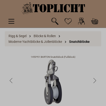
inhalt springen
Rigg & Segel
Blöcke & Rollen
Moderne Yachtblöcke & Jollenblöcke
Snatchblöcke
1450*01 BARTON Snatchblock (Fußblock)