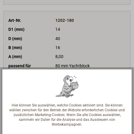
Art-Nr.
1202-180
D1 (mm)
14
D (mm)
40
B (mm)
16
A (mm)
8,00
passend für
80 mm Yachtblock
Gewicht (g)
105
48,69 €*
Preis (Stück)
netto:
40,92 €
Lieferzeit
Am Lager
Hier können Sie auswählen, welche Cookies aktiviert sind. Sie können
Merken
wählen zwischen für den Betrieb der Website erforderlichen Cookies und
zusätzlichen Marketing-Cookies. Wenn Sie alle Cookies auswählen,
sammeln wir Daten für die Analyse und das Aussteuern von
Werbekampagnen.
In den Warenkorb