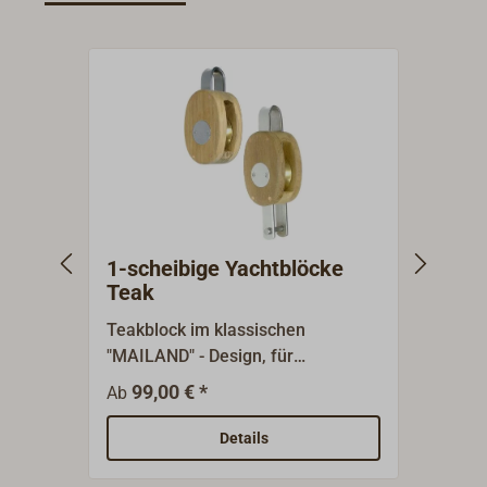
1-scheibige Yachtblöcke
1-sc
Teak
Esch
Teakblock im klassischen
Lacki
"MAILAND" - Design, für
klass
Tauwerk.Sehr kompakte,
Tauwe
99,00 € *
99
Ab
Ab
einscheibige Blöcke für Tauwerk
einsc
mit walzengelagerten Messing-
mit w
Details
Patentscheiben. Unbehandeltes
Paten
Teakholz, seewasserfest verleimt,
verlei