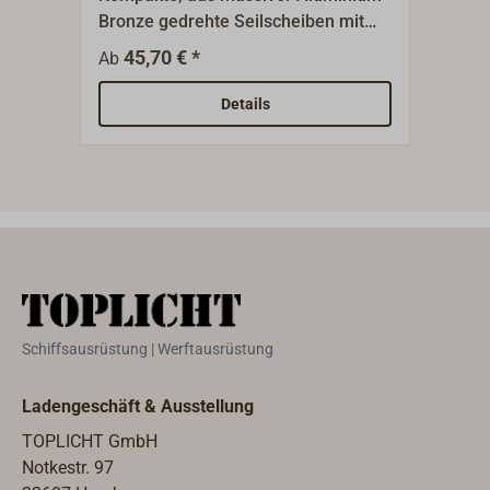
unbed
Bronze gedrehte Seilscheiben mit
Seil
größe
großer Achsloch-Bohrung.Abhängig
Glei
45,70 € *
5
Ab
Ab
Arbeit
vom Achsdurchmesser (A) sind
unse
der Br
diese Scheiben als Ersatzscheiben
Klap
Details
für unsere DAVEY-Yachtblöcke (siehe
Ähnliche Produkte/ Art-Nr.1166-...
folgende) geeignet.
Schiffsausrüstung | Werftausrüstung
Ladengeschäft & Ausstellung
TOPLICHT GmbH
Notkestr. 97