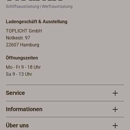
gelten die angegebenen maximalen
entw
Schiffsausrüstung | Werftausrüstung
Tauwerksdurchmesser nur für
Yach
lehniges geflochtenes Yachttauwerk.
Baum
Ladengeschäft & Ausstellung
Geschlagenes Tauwerk sollte im
kame
Durchmesser unbedingt dünner bzw.
Durc
TOPLICHT GmbH
die Blöcke größer gewählt werden.
gelt
Notkestr. 97
Lieferbar mit oder ohne Hundsfott
Tauw
22607 Hamburg
(Hdf). Die Arbeitslast (SWL)
lehn
Öffnungszeiten
entspricht 1/4 der Bruchlast (BRL).
Gesc
Durc
Mo - Fr 9 - 18 Uhr
die 
Sa 9 - 13 Uhr
Die 
der 
Service
Informationen
Über uns