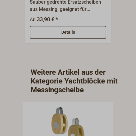
Sauber gedrehte Ersatzscheiben
Lacki
aus Messing, geeignet für
klass
Yachtblöcke. Diese Scheiben sind
Tauwe
33,90 € *
12
Ab
Ab
mit Walzlager gelagert. Geeignet
zweis
für Tauwerk.
mit w
Details
Paten
verlei
Besch
Edelst
gegen
Weitere Artikel aus der
Plätt
Kategorie Yachtblöcke mit
gesic
Messingscheibe
wurde
der B
Mailan
damal
geflo
zum E
klein