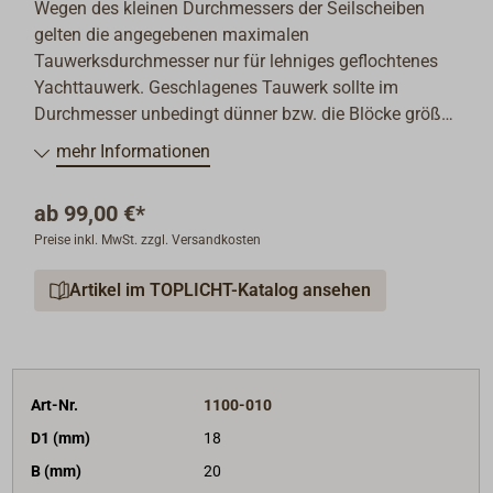
Wegen des kleinen Durchmessers der Seilscheiben
gelten die angegebenen maximalen
Tauwerksdurchmesser nur für lehniges geflochtenes
Yachttauwerk. Geschlagenes Tauwerk sollte im
Durchmesser unbedingt dünner bzw. die Blöcke größer
gewählt werden.
mehr Informationen
Die Arbeitslast (SWL) entspricht 1/4 der Bruchlast
ab
99,00 €*
(BRL).
Preise inkl. MwSt. zzgl. Versandkosten
Artikel im TOPLICHT-Katalog ansehen
Art-Nr.
1100-010
D1 (mm)
18
B (mm)
20