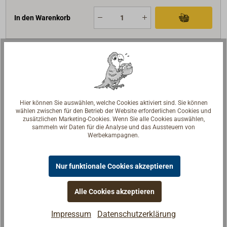
In den Warenkorb
Art-Nr.
1170-011
D1 (mm)
12
B (mm)
14
Hier können Sie auswählen, welche Cookies aktiviert sind. Sie können
wählen zwischen für den Betrieb der Website erforderlichen Cookies und
L (mm)
70
zusätzlichen Marketing-Cookies. Wenn Sie alle Cookies auswählen,
D (mm)
35
sammeln wir Daten für die Analyse und das Aussteuern von
Werbekampagnen.
BRL (daN)
1300
Scheiben
1
Nur funktionale Cookies akzeptieren
Ausführung
Hundsfott
109,00 €*
Preis (Stück)
Alle Cookies akzeptieren
netto:
91,60 €
Impressum
Datenschutzerklärung
Lieferzeit
Am Lager