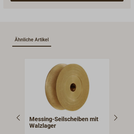
Ähnliche Artikel
Messing-Seilscheiben mit
2-sc
Walzlager
Esch