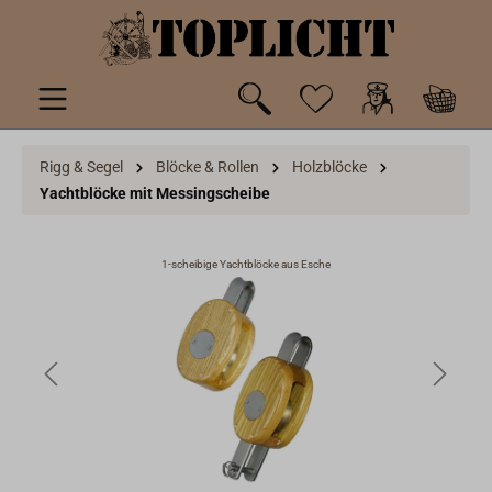
inhalt springen
Rigg & Segel
Blöcke & Rollen
Holzblöcke
Yachtblöcke mit Messingscheibe
1-scheibige Yachtblöcke aus Esche